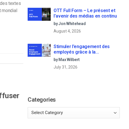
e des textes
OTT Full Form – Le présent et
et mondial
l’avenir des médias en continu
by Jon Whitehead
August 4, 2026
Stimuler l’engagement des
employés grâce à la
communication d’entreprise en
by Max Wilbert
direct
July 31, 2026
iffuser
Categories