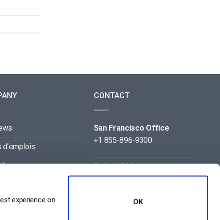
PANY
CONTACT
news
San Francisco Office
+1 855-896-9300
s d’emplois
ct
Beijing Office
+86 105-123-5043
naires
best experience on
OK