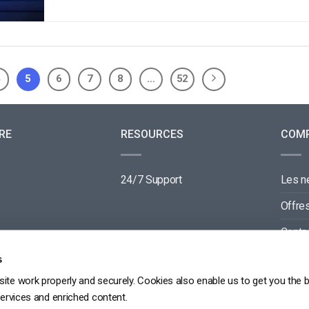
4
5
6
7
8
…
52
RE
RESOURCES
COM
24/7 Support
Les 
Offre
Conta
Parte
s
ite work properly and securely. Cookies also enable us to get you the 
services and enriched content.