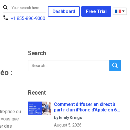
Dashboard
Free Trial
+1 855-896-9300
Search
éo :
Recent
Comment diffuser en direct à
partir d’un iPhone d’Apple en 6
treprise ou
étapes faciles
by Emily Krings
z-vous que
August 5, 2026
er des