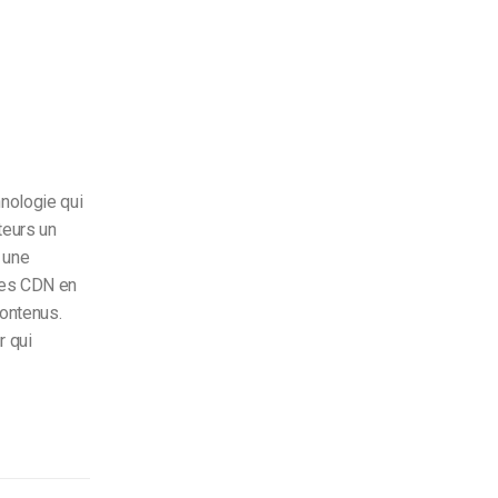
hnologie qui
teurs un
r une
les CDN en
contenus.
r qui