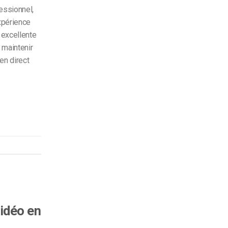
essionnel,
xpérience
 excellente
 maintenir
en direct
vidéo en