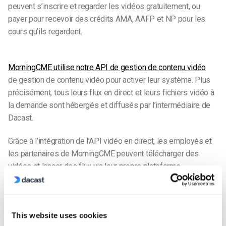
peuvent s’inscrire et regarder les vidéos gratuitement, ou
payer pour recevoir des crédits AMA, AAFP et NP pour les
cours qu’ils regardent.
MorningCME utilise notre API de gestion de contenu vidéo
de gestion de contenu vidéo pour activer leur système. Plus
précisément, tous leurs flux en direct et leurs fichiers vidéo à
la demande sont hébergés et diffusés par l’intermédiaire de
Dacast.
Grâce à l’intégration de l’API vidéo en direct, les employés et
les partenaires de MorningCME peuvent télécharger des
vidéos et lancer des flux via leur propre plateforme
personnalisée sur leur site web. Ils apprécient
particulièrement les multiples niveaux de contrôle d’accès
des utilisateurs, qui permettent à MorningCME de gérer
This website uses cookies
l’accès des partenaires, ainsi que l’aspect intégrable des flux,