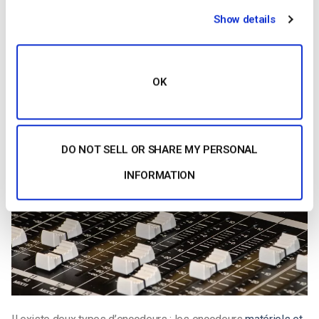
tous ces éléments. Les
cartes de capture
se connectent à
Show details
vos appareils photo. Les stations de travail peuvent être
utilisées avec des outils tels que Wirecast et vMix pour le
mixage des contenus. Les encodeurs envoient vos flux à
votre hébergeur vidéo.
OK
DO NOT SELL OR SHARE MY PERSONAL
INFORMATION