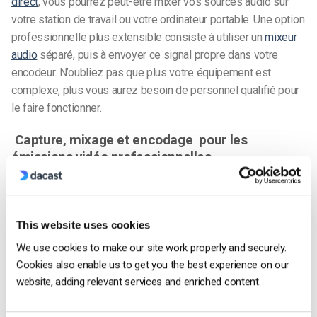
direct
, vous pourrez peut-être mixer vos sources audio sur
votre station de travail ou votre ordinateur portable. Une option
professionnelle plus extensible consiste à utiliser un
mixeur
audio
séparé, puis à envoyer ce signal propre dans votre
encodeur. N’oubliez pas que plus votre équipement est
complexe, plus vous aurez besoin de personnel qualifié pour
le faire fonctionner.
Capture, mixage et encodage pour les
émissions vidéo professionnelles
Nous avons maintenant besoin d’une solution professionnelle
pour capturer votre vidéo et votre audio à partir de vos
caméras, les mixer dans la production finale et les encoder
This website uses cookies
pour la diffusion en direct.
We use cookies to make our site work properly and securely.
Cookies also enable us to get you the best experience on our
Sur le terrain, vous pouvez utiliser un simple
encodeur de flux
website, adding relevant services and enriched content.
en direct sur la caméra
pour passer directement en direct.
Dans un studio, vous pouvez utiliser des outils distincts pour