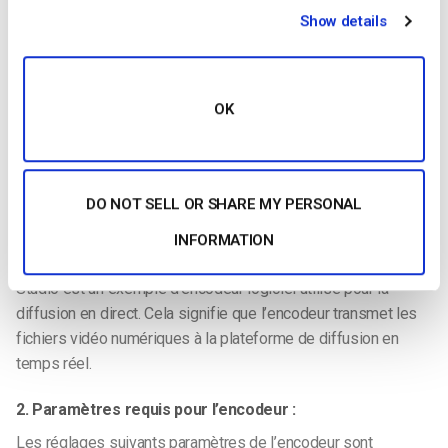
Show details
C’est tout – vous êtes maintenant prêt à commencer à
diffuser sur OBS ! Si vous rencontrez toujours des problèmes,
veuillez contacter notre équipe d’assistance par chat ou par
courriel à l’
adresse support@dacast.com
.
OK
Ressources complémentaires :
1. En savoir plus sur le transcodage vidéo
DO NOT SELL OR SHARE MY PERSONAL
L’encodage est un processus utilisé pour convertir les
fichiers vidéo RAW capturés par une caméra en fichiers
INFORMATION
numériques adaptés à la diffusion en direct sur Internet.
OBS
Studio est un exemple d’encodeur logiciel utilisé pour la
diffusion en direct. Cela signifie que l’encodeur transmet les
fichiers vidéo numériques à la plateforme de diffusion en
temps réel.
2. Paramètres requis pour l’encodeur :
Les réglages suivants paramètres de l’encodeur sont