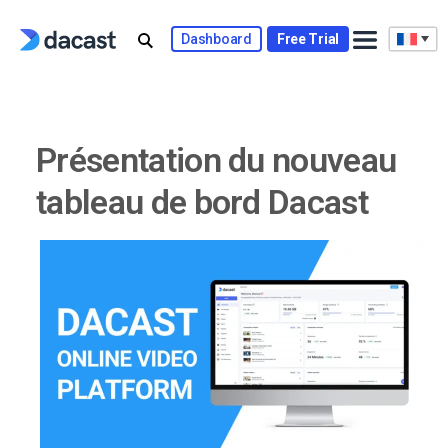
Skip
to
Dashboard
Free Trial
content
Présentation du nouveau
tableau de bord Dacast