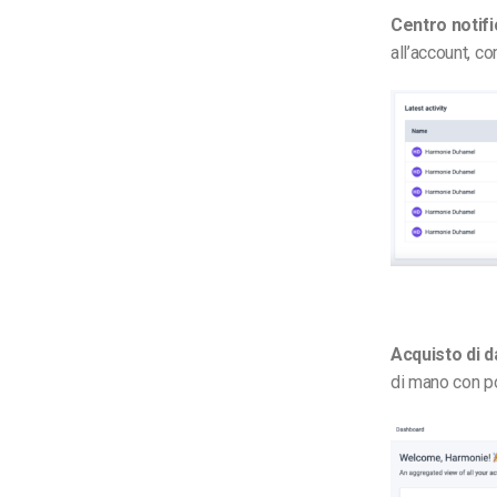
Centro notif
all’account, co
Acquisto di 
di mano con po