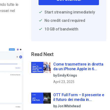
ndo tutte le
essari nel
Start streaming immediately
No credit card required
10 GB of bandwidth
Read Next
Come trasmettere in diretta
da un iPhone Apple in 6
semplici passi
by Emily Krings
April 23, 2025
OTT Full Form – Il presente e
il futuro dei media in
streaming
by Jon Whitehead