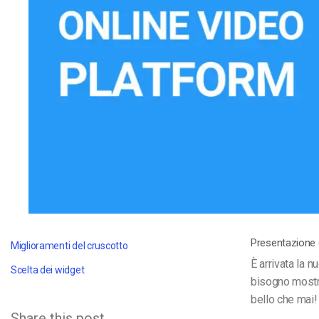
Video CMS
Privacy e Sicurezza
Presentazione 
Miglioramenti del cruscotto
È arrivata la n
Scelta dei widget
bisogno mostra
bello che mai!
Share this post