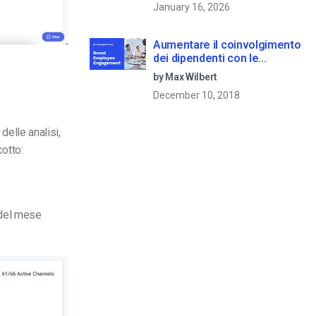
January 16, 2026
Aumentare il coinvolgimento
dei dipendenti con le
comunicazioni aziendali in
by Max Wilbert
live streaming
December 10, 2018
delle analisi,
cotto:
 del mese