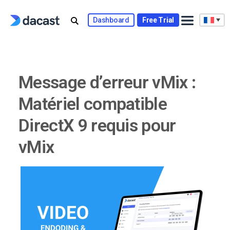
Skip
to
Dashboard
Free Trial
content
Message d’erreur vMix :
Matériel compatible
DirectX 9 requis pour
vMix