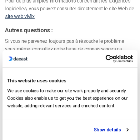
Pour de plus amples informations concernant les exigences
logicielles, vous pouvez consulter directement le site Web de
site web vMix
.
Autres questions :
Si vous ne parvenez toujours pas à résoudre le problème
vous-même, consultez notre base de connaissances ou
n’hésitez pas à contacter notre
équipe d’assistance 24 heures
sur 24, 7 jours sur 7,
afin que nous puissions vous apporter
une aide supplémentaire.
This website uses cookies
Vous n’êtes pas encore utilisateur de Dacast et vous
We use cookies to make our site work properly and securely.
souhaitez l’essayer sans risque pendant 14 jours ?
Cookies also enable us to get you the best experience on our
Inscrivez-vous dès aujourd’hui pour commencer.
website, adding relevant services and enriched content.
Commencer Gratuitement
Show details