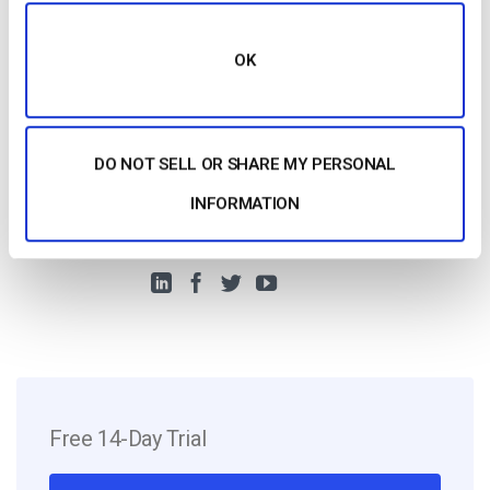
Jose Guevara
OK
Jose is a part of the Dacast Customer
Onboarding team and started working with
the company in 2016. He has vast
DO NOT SELL OR SHARE MY PERSONAL
experience in customer
INFORMATION
service/engagement and live streaming
support.
Free 14-Day Trial