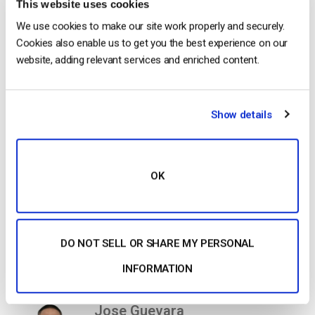
This website uses cookies
We use cookies to make our site work properly and securely.
Cookies also enable us to get you the best experience on our
website, adding relevant services and enriched content.
Des questions sur cette fonctionnalité ? Veuillez
nous
Show details
contacter
.
Vous n’êtes pas encore utilisateur de Dacast et vous
souhaitez l’essayer sans risque pendant 14 jours ?
OK
Inscrivez-vous dès aujourd’hui pour commencer.
Commencer Gratuitement
DO NOT SELL OR SHARE MY PERSONAL
INFORMATION
Jose Guevara