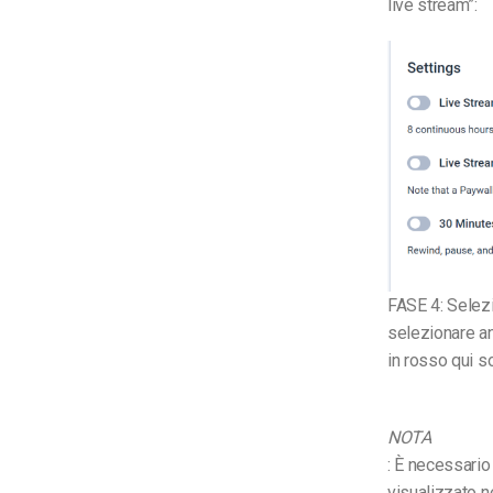
live stream”:
FASE 4: Selezio
selezionare an
in rosso qui so
NOTA
: È necessario 
visualizzato n