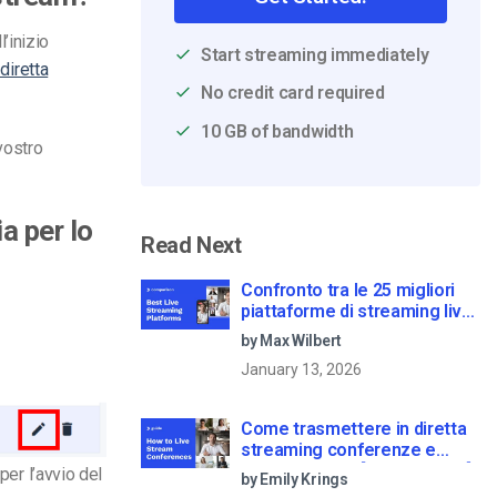
l’inizio
Start streaming immediately
diretta
No credit card required
10 GB of bandwidth
vostro
a per lo
Read Next
Confronto tra le 25 migliori
piattaforme di streaming live
nel 2025
by Max Wilbert
January 13, 2026
Come trasmettere in diretta
streaming conferenze e
riunioni virtuali [2021 Update]
per l’avvio del
by Emily Krings