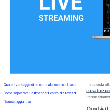
Video CMS
Privacy e Sicurezza
Qual è il vantaggio di un conto alla rovescia Livestream?
In risposta all
nuova funzion
Come impostare un timer per il conto alla rovescia per lo streaming in diretta
tempo rimanent
Risorse aggiuntive
Qual è i