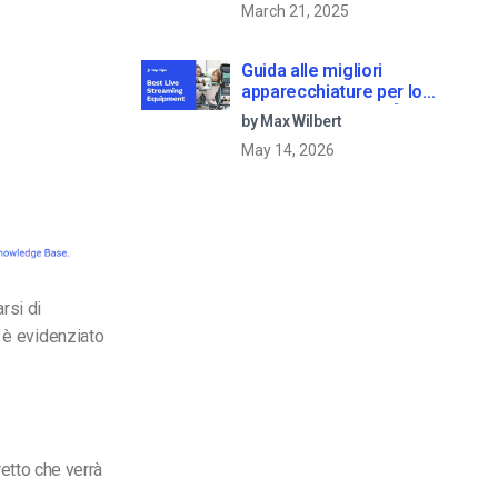
March 21, 2025
Guida alle migliori
apparecchiature per lo
streaming dal vivo [2025
by Max Wilbert
Update]
May 14, 2026
rsi di
o è evidenziato
retto che verrà