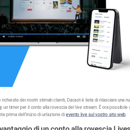
Monetizzazione Video
Video Marketing
e richieste dei nostri stimati clienti, Dacast è lieta di rilasciare una 
e
: un timer per il conto alla rovescia del live stream. È ora possibile 
e prima dell’inizio di un’azione di
evento live sul vostro sito web
.
l vantaggio di un conto alla rovescia Liv