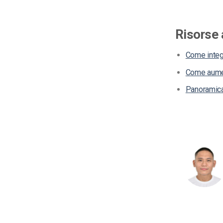
Risorse 
Come integr
Come aument
Panoramica 