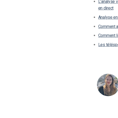
L’analyse v
en direct
Analyse en 
Comment ac
Comment li
Les téléspe