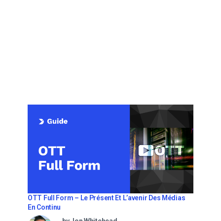
OTT Full Form – Le Présent Et L’avenir Des Médias
En Continu
by Jon Whitehead