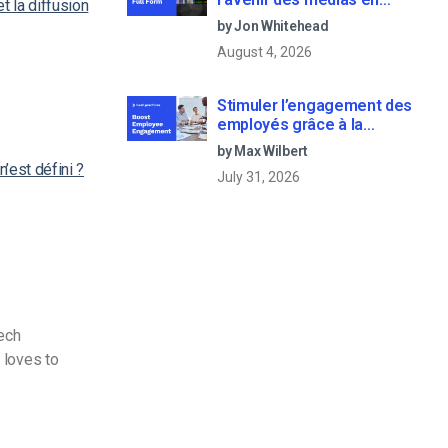
t la diffusion
continu
by Jon Whitehead
August 4, 2026
Stimuler l’engagement des
employés grâce à la
communication d’entreprise
by Max Wilbert
en direct
’est défini ?
July 31, 2026
Tech
 loves to