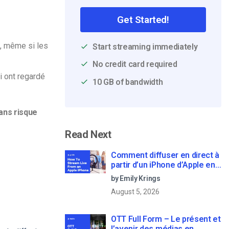
Get Started!
, même si les
Start streaming immediately
No credit card required
 ont regardé
10 GB of bandwidth
ans risque
Read Next
Comment diffuser en direct à
partir d’un iPhone d’Apple en
6 étapes faciles
by Emily Krings
August 5, 2026
OTT Full Form – Le présent et
l’avenir des médias en