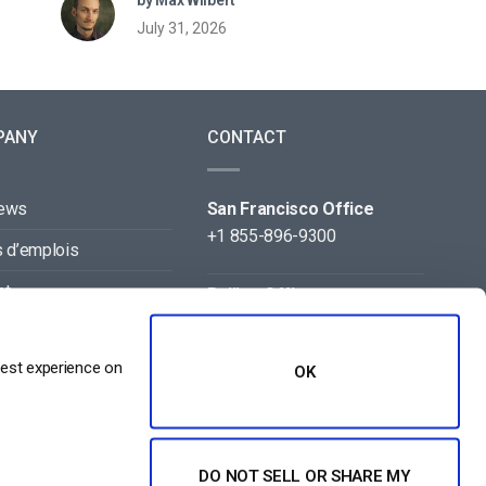
July 31, 2026
PANY
CONTACT
news
San Francisco Office
+1 855-896-9300
s d’emplois
ct
Beijing Office
+86 105-123-5043
naires
best experience on
OK
DO NOT SELL OR SHARE MY