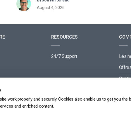
August 4, 2026
RE
RESOURCES
COM
24/7 Support
Les 
Offre
Conta
Parte
s
ite work properly and securely. Cookies also enable us to get you the 
services and enriched content.
GDPR
PRIVACY POLICY
TERMS OF SERVICE
SITEMAP