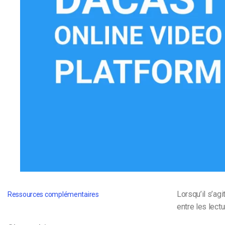
d’apprentissage en ligne
CMS vidéo
Confidentialité et sécuri
Lorsqu’il s’agi
Ressources complémentaires
entre les lect