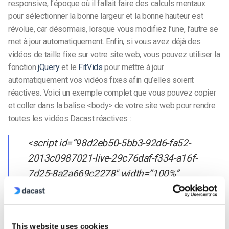
responsive, l’époque où il fallait faire des calculs mentaux
pour sélectionner la bonne largeur et la bonne hauteur est
révolue, car désormais, lorsque vous modifiez l’une, l’autre se
met à jour automatiquement.
Enfin, si vous avez déjà des
vidéos de taille fixe sur votre site web, vous pouvez utiliser la
fonction
jQuery
et le
FitVids
pour mettre à jour
automatiquement vos vidéos fixes afin qu’elles soient
réactives.
Voici un exemple complet que vous pouvez copier
et coller dans la balise <body> de votre site web pour rendre
toutes les vidéos Dacast réactives :
<script id=”98d2eb50-5bb3-92d6-fa52-
2013c0987021-live-29c76daf-f334-a16f-
7d25-8a2a669c2278″ width=”100%”
height=”100%”
src=”https://player.dacast.com/js/player.js?
contentId=98d2eb50-5bb3-92d6-fa52-
This website uses cookies