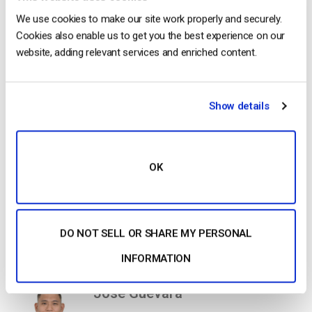
2013c0987021-live-29c76daf-f334-a16f-
We use cookies to make our site work properly and securely.
7d25-8a2a669c2278″ class=”dacast-
Cookies also enable us to get you the best experience on our
video”></script>
website, adding relevant services and enriched content.
Si vous avez des questions sur l’intégration de vidéos
réactives ou si vous avez besoin d’aide avec cette
Show details
fonctionnalité de Dacast, n’hésitez pas à
nous contacter
directement.
Vous n’êtes pas encore utilisateur de Dacast
et vous souhaitez l’essayer sans risque pendant 14 jours
OK
? Inscrivez-vous dès aujourd’hui pour commencer.
Commencer Gratuitement
DO NOT SELL OR SHARE MY PERSONAL
INFORMATION
Jose Guevara