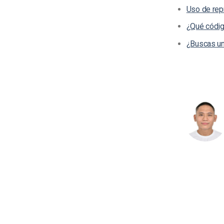
Uso de rep
¿Qué código
¿Buscas un