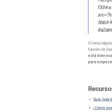
f334-a
src=”h
5bb3-9
8a2a66
Si tiene algun
función de Da
está interes
para empeza
Recursos
Guía: Guía 
¿Cómo inse