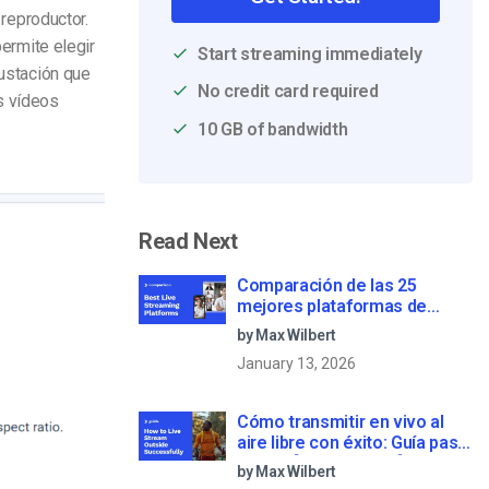
 reproductor.
permite elegir
Start streaming immediately
rustación que
No credit card required
s vídeos
10 GB of bandwidth
Read Next
Comparación de las 25
mejores plataformas de
streaming en directo en 2025
by Max Wilbert
January 13, 2026
Cómo transmitir en vivo al
aire libre con éxito: Guía paso
a paso [2021 Update]
by Max Wilbert