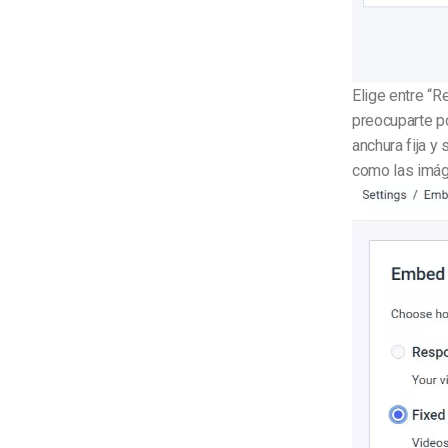
Elige entre “R
preocuparte po
anchura fija y
como las imág