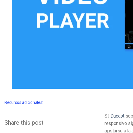
Aprendizaje en Línea
Privacidad y Seguridad
Recursos adicionales:
Sí,
Dacast
sopo
Share this post
responsivo si
ajustarse a la