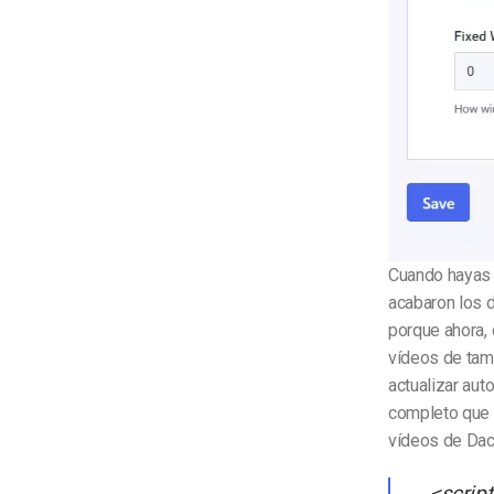
Cuando hayas t
acabaron los d
porque ahora, 
vídeos de tama
actualizar aut
completo que p
vídeos de Dac
<scrip