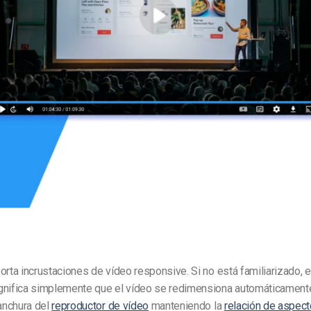
Marketing de Video
Emisoras de Radio y Televisión
rta incrustaciones de vídeo responsive.
Si no está familiarizado, e
gnifica simplemente que el vídeo se redimensiona automáticament
 anchura del
reproductor de vídeo
manteniendo la
relación de aspect