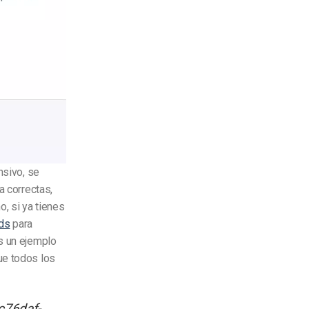
nsivo, se
a correctas,
o, si ya tienes
ids
para
s un ejemplo
ue todos los
c76daf-