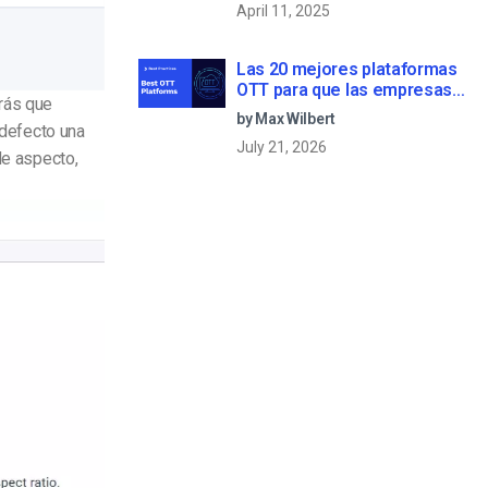
April 11, 2025
Las 20 mejores plataformas
OTT para que las empresas
drás que
creen su propio servicio de
by Max Wilbert
streaming (2026)
r defecto una
July 21, 2026
de aspecto,