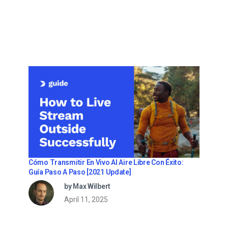
Cómo Transmitir En Vivo Al Aire Libre Con Éxito:
Guía Paso A Paso [2021 Update]
by Max Wilbert
April 11, 2025