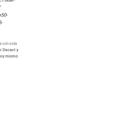
”
b50-
5-
a con esta
e Dacast y
 hoy mismo