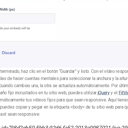
erminado, haz clic en el botón “Guardar” y listo.
Con el vídeo respo
ías de hacer cuentas mentales para seleccionar la anchura y la altur
cuando cambias una, la otra se actualiza automáticamente.
Por últim
ño fijo incrustados en tu sitio web, puedes utilizar
jQuery
y el
FitV
omáticamente tus vídeos fijos para que sean responsive.
Aquí tiene
uedes copiar y pegar en la etiqueta <body> de tu sitio web para q
ast sean responsive:
t id=”98d2eb50-5bb3-92d6-fa52-2013c0987021-live-29