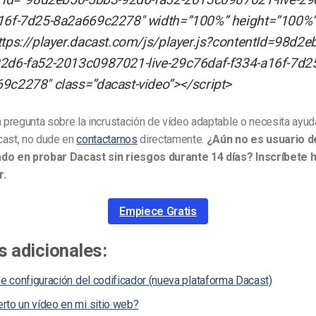
16f-7d25-8a2a669c2278″ width=”100%” height=”100%
ttps://player.dacast.com/js/player.js?contentId=98d2e
2d6-fa52-2013c0987021-live-29c76daf-f334-a16f-7d2
9c2278″ class=”dacast-video”></script>
a pregunta sobre la incrustación de vídeo adaptable o necesita ayud
cast, no dude en
contactarnos
directamente.
¿Aún no es usuario d
ado en probar Dacast sin riesgos durante 14 días? Inscríbete
r.
Empiece Gratis
 adicionales:
de configuración del codificador (nueva plataforma Dacast)
rto un vídeo en mi sitio web?