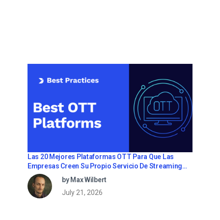
Las 20 Mejores Plataformas OTT Para Que Las
Empresas Creen Su Propio Servicio De Streaming
(2026)
by Max Wilbert
July 21, 2026