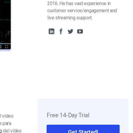
2016. He has vast experience in
customer service/engagement and
live streaming support.
Free 14-Day Trial
l vídeo
e para
o
del vídeo
Get Started!