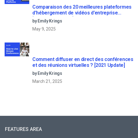
Comparaison des 20 meilleures plateformes
d’hébergement de vidéos d’entreprise
[Updated for 2022]
by Emily Krings
May 9, 2025
Comment diffuser en direct des conférences
et des réunions virtuelles ? [2021 Update]
by Emily Krings
March 21, 2025
FEATURES AREA