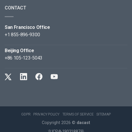
CONTACT
San Francisco Office
+1 855-896-9300
Beijing Office
+86 105-123-5043
GDPR
PRIVACY POLICY
TERMS OF SERVICE
SITEMAP
Copyright 2026 ©
dacast
京ICP备19031887号