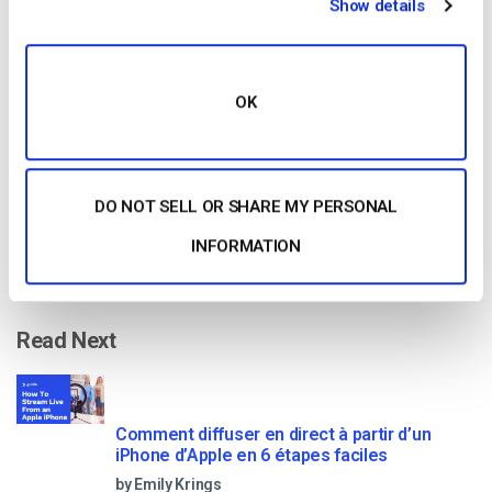
Show details
Free 14-Day Trial
Get Started!
OK
Start streaming immediately
No credit card required
DO NOT SELL OR SHARE MY PERSONAL
10 GB of bandwidth
INFORMATION
Read Next
Comment diffuser en direct à partir d’un
iPhone d’Apple en 6 étapes faciles
by Emily Krings