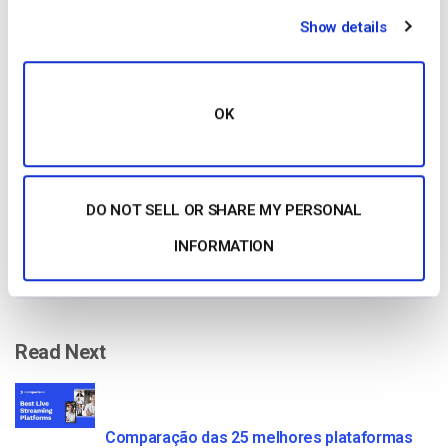
Show details
Free 14-Day Trial
OK
Get Started!
Start streaming immediately
DO NOT SELL OR SHARE MY PERSONAL
No credit card required
INFORMATION
10 GB of bandwidth
Read Next
Comparação das 25 melhores plataformas