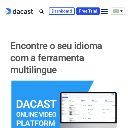
Skip
to
Dashboard
Free Trial
content
Encontre o seu idioma
com a ferramenta
multilingue