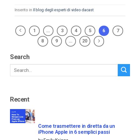
Inserito in
Il blog degli esperti di video dacast
1
…
3
4
5
6
7
8
9
…
20
Search
Recent
Come trasmettere in diretta da un
iPhone Apple in 6 semplici passi