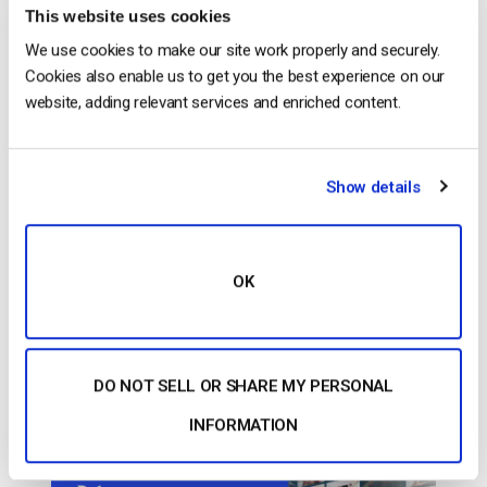
hanno reso possibile la trasmissione in movimento,
This website uses cookies
a volte anche senza bisogno […]
We use cookies to make our site work properly and securely.
CONTINUA A LEGGERE
→
Cookies also enable us to get you the best experience on our
website, adding relevant services and enriched content.
Inserito in
Il blog degli esperti di video dacast
Show details
Il blog degli esperti di video
OK
dacast
Le 14 migliori piattaforme di streaming
video nel 2022
DO NOT SELL OR SHARE MY PERSONAL
PUBBLICATO IL
JANUARY 26, 2026
INFORMATION