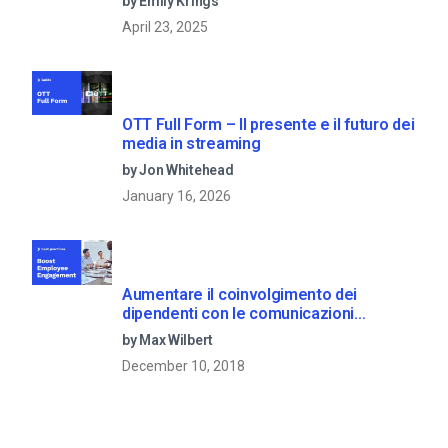
by Emily Krings
April 23, 2025
OTT Full Form – Il presente e il futuro dei
media in streaming
by Jon Whitehead
January 16, 2026
Aumentare il coinvolgimento dei
dipendenti con le comunicazioni
aziendali in live streaming
by Max Wilbert
December 10, 2018