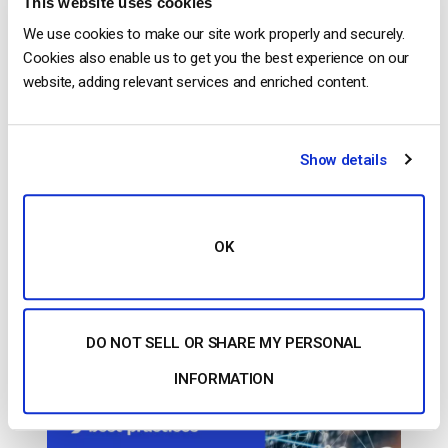
This website uses cookies
CONTINUA A LEGGERE
→
We use cookies to make our site work properly and securely.
Cookies also enable us to get you the best experience on our
website, adding relevant services and enriched content.
Inserito in
Il blog degli esperti di video dacast
Show details
Il blog degli esperti di video
dacast
OK
Che cos’è una soluzione Multi-CDN?
Strategie CDN per le prestazioni dello
streaming in tempo reale
DO NOT SELL OR SHARE MY PERSONAL
PUBBLICATO IL
JULY 2, 2025
INFORMATION