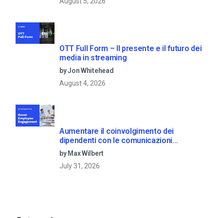
August 5, 2026
OTT Full Form – Il presente e il futuro dei
media in streaming
by Jon Whitehead
August 4, 2026
Aumentare il coinvolgimento dei
dipendenti con le comunicazioni
aziendali in live streaming
by Max Wilbert
July 31, 2026