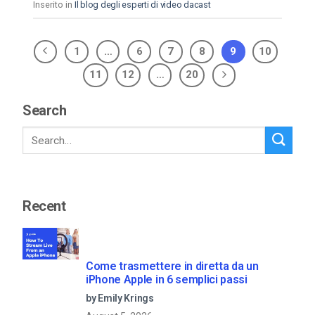
Inserito in
Il blog degli esperti di video dacast
1
…
6
7
8
9
10
11
12
…
20
Search
Recent
Come trasmettere in diretta da un
iPhone Apple in 6 semplici passi
by Emily Krings