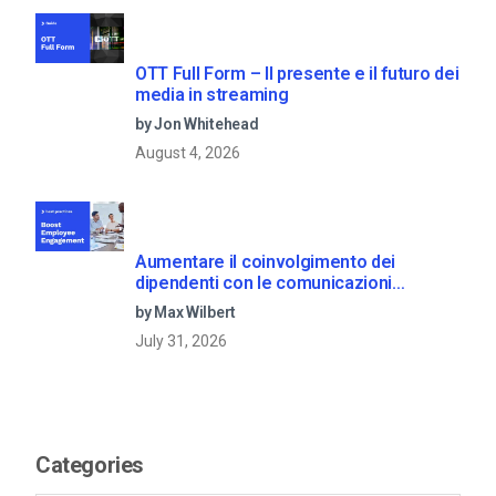
OTT Full Form – Il presente e il futuro dei
media in streaming
by Jon Whitehead
August 4, 2026
Aumentare il coinvolgimento dei
dipendenti con le comunicazioni
aziendali in live streaming
by Max Wilbert
July 31, 2026
Categories