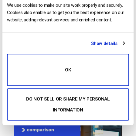
CONTINUA A LEGGERE
→
We use cookies to make our site work properly and securely.
Cookies also enable us to get you the best experience on our
website, adding relevant services and enriched content.
Inserito in
Il blog degli esperti di video dacast
Show details
Il blog degli esperti di video
dacast
OK
Encoder hardware e software per lo
streaming in diretta: Opzioni spiegate
[2021 Update]
DO NOT SELL OR SHARE MY PERSONAL
PUBBLICATO IL
FEBRUARY 6, 2026
INFORMATION