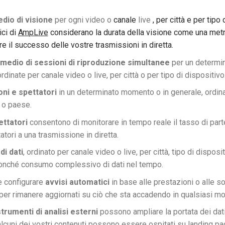
io di visione
per ogni video o
canale
live
, per città e per tipo 
ici di
AmpLive
considerano la durata della visione come una metr
e il successo delle vostre trasmissioni in diretta.
 medio di sessioni di riproduzione simultanee
per un determin
rdinate per canale video o live, per città o per tipo di dispositivo
oni
e spettatori
in un determinato momento o in generale, ordina
e o paese
.
ettatori
consentono di monitorare in tempo reale il tasso di par
atori a una trasmissione in diretta.
i dati
, ordinato per canale video o live, per città, tipo di disposi
onché consumo complessivo di dati nel tempo.
e configurare
avvisi automatici
in base alle prestazioni o alle so
 per rimanere aggiornati su ciò che sta accadendo in qualsiasi m
strumenti di analisi esterni
possono ampliare la portata dei dati
lcuni dei vostri contenuti possono essere ospitati su landing pa