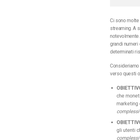
Ci sono molte 
streaming. A s
notevolmente.
grandi numeri 
determinati ris
Consideriamo o
verso questi ob
OBIETTIVO
che monetiz
marketing 
complessiv
OBIETTIVO
gli utenti 
complessive