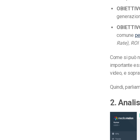
OBIETTIVO
generazion
OBIETTIVO
comune
pe
Rate), ROI
Come si può no
importante ess
video, e soprat
Quindi, parlia
2. Analis