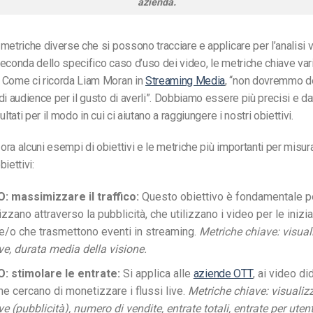
azienda.
metriche diverse che si possono tracciare e applicare per l’analisi vi
econda dello specifico caso d’uso dei video, le metriche chiave var
 Come ci ricorda Liam Moran in
Streaming Media
, “non dovremmo d
di audience per il gusto di averli”. Dobbiamo essere più precisi e da
ultati per il modo in cui ci aiutano a raggiungere i nostri obiettivi.
ra alcuni esempi di obiettivi e le metriche più importanti per misur
iettivi:
: massimizzare il traffico:
Questo obiettivo è fondamentale pe
zano attraverso la pubblicità, che utilizzano i video per le inizia
e/o che trasmettono eventi in streaming.
Metriche chiave: visual
e, durata media della visione.
: stimolare le entrate:
Si applica alle
aziende OTT
, ai video did
che cercano di monetizzare i flussi live.
Metriche chiave: visualiz
 (pubblicità), numero di vendite, entrate totali, entrate per utent