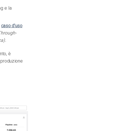
g e la
n
caso d’uso
-Through-
a).
nto, è
i produzione