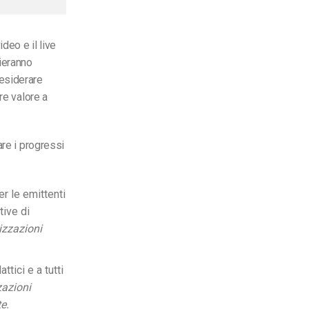
deo e il live
ieranno
esiderare
re valore a
are i progressi
r le emittenti
tive di
izzazioni
attici e a tutti
zazioni
e.