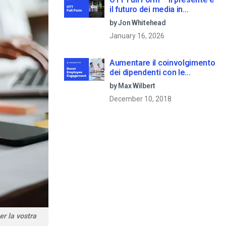
il futuro dei media in
streaming
by Jon Whitehead
January 16, 2026
Aumentare il coinvolgimento
dei dipendenti con le
comunicazioni aziendali in
by Max Wilbert
live streaming
December 10, 2018
er la vostra