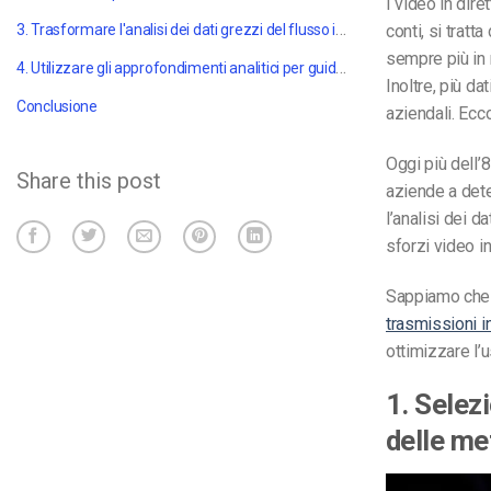
I video in dir
3. Trasformare l'analisi dei dati grezzi del flusso in tempo reale in un'intelligenza fattibile
conti, si tratt
sempre più in
4. Utilizzare gli approfondimenti analitici per guidare le decisioni aziendali
Inoltre, più da
Conclusione
aziendali. Ecc
Oggi più dell’
Share this post
aziende a dete
l’analisi dei d
sforzi video i
Sappiamo che p
trasmissioni in
ottimizzare l’u
1. Selez
delle me