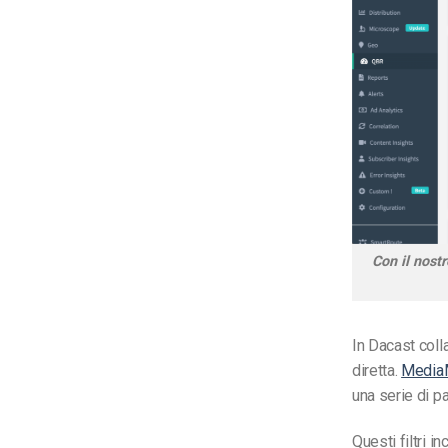
Con il nost
In Dacast col
diretta.
MediaM
una serie di pa
Questi filtri i