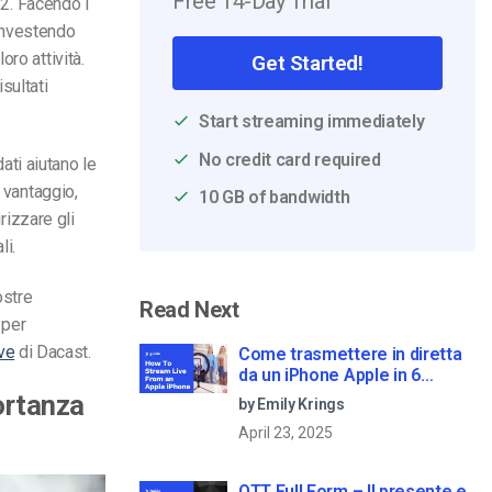
Free 14-Day Trial
22. Facendo i
 investendo
ro attività.
Get Started!
isultati
Start streaming immediately
No credit card required
dati aiutano le
 vantaggio,
10 GB of bandwidth
rizzare gli
li.
ostre
Read Next
 per
ive
di Dacast.
Come trasmettere in diretta
da un iPhone Apple in 6
semplici passi
portanza
by Emily Krings
April 23, 2025
OTT Full Form – Il presente e