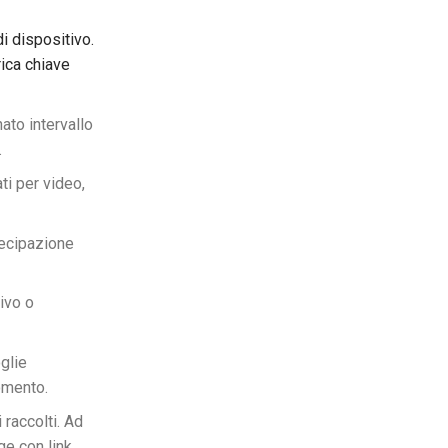
di dispositivo.
ica chiave
ato intervallo
.
ti per video,
tecipazione
tivo o
glie
omento.
 raccolti. Ad
ge con link