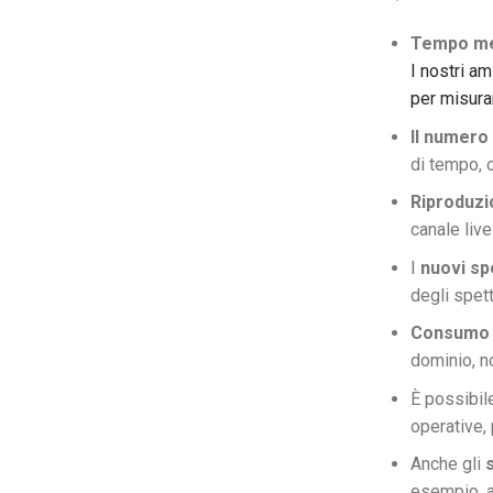
Tempo med
I nostri am
per misurar
Il numero
di tempo, o
Riproduzi
canale liv
I
nuovi sp
degli spett
Consumo d
dominio, n
È possibil
operative,
Anche gli
esempio, a