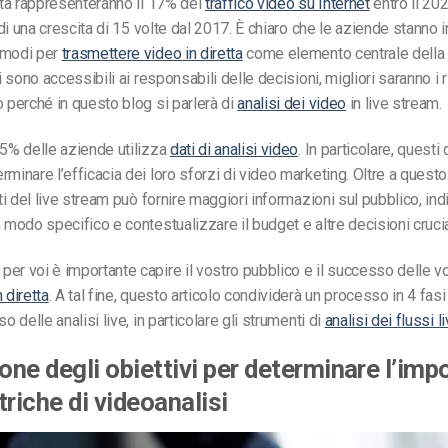
etta rappresenteranno il 17% del
traffico video su Internet
entro il 20
a di una crescita di 15 volte dal 2017. È chiaro che le aziende stanno
 modi per
trasmettere video in diretta
come elemento centrale della lo
ti sono accessibili ai responsabili delle decisioni, migliori saranno i r
o perché in questo blog si parlerà di
analisi dei video
in live stream.
85% delle aziende utilizza
dati di analisi video
. In particolare, questi 
rminare l’efficacia dei loro sforzi di video marketing. Oltre a questo
ati del live stream può fornire maggiori informazioni sul pubblico, indi
n modo specifico e contestualizzare il budget e altre decisioni crucia
er voi è importante capire il vostro pubblico e il successo delle v
 diretta
. A tal fine, questo articolo condividerà un processo in 4 fasi
so delle analisi live, in particolare gli strumenti di
analisi dei flussi l
ione degli obiettivi per determinare l’im
triche di videoanalisi