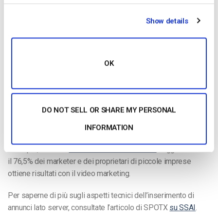
è nata per risolvere i problemi di esperienza dell’utente su una
serie di dispositivi.
Show details
Il contrario dell’inserimento di annunci sul lato server è
chiamato inserimento sul lato client. Questo approccio mette
OK
in pausa il contenuto, carica una pubblicità video e poi riprende
il video al termine della pubblicità. Questo approccio è più
facile da rilevare e bloccare per la tecnologia ad-blocker,
motivo per cui l’inserimento degli annunci sul lato server è
DO NOT SELL OR SHARE MY PERSONAL
preferibile.
INFORMATION
Questi vantaggi si manifestano anche nei risultati. Ad
esempio, Animoto
Previsioni sui video sociali
suggerisce che
il 76,5% dei marketer e dei proprietari di piccole imprese
ottiene risultati con il video marketing.
Per saperne di più sugli aspetti tecnici dell’inserimento di
annunci lato server, consultate l’articolo di SPOTX
su SSAI
.