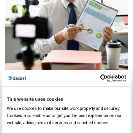
Il Server-Side Ad Insertion SSAI offre diversi vantaggi.
Per le aziende che desiderano monetizzare i propri video,
This website uses cookies
l’inserimento di annunci sul lato server è la scelta migliore.
We use cookies to make our site work properly and securely.
Oltre ad aggirare alcuni blocchi degli annunci, l’inserimento di
Cookies also enable us to get you the best experience on our
annunci lato server può ridurre i problemi di buffering e
website, adding relevant services and enriched content.
migliorare l’esperienza dell’utente. In effetti, questa tecnologia