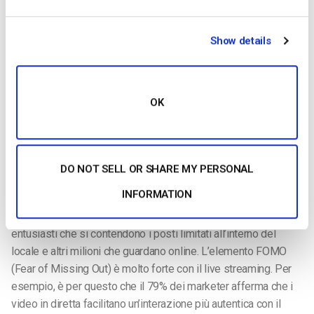
Show details
Nell’ultimo decennio abbiamo assistito all’ascesa del live
streaming in ogni ambito della vita. Il live streaming, sia
professionale che personale, è in aumento. Tuttavia, in un
OK
contesto aziendale, gli
usi più comuni
del live streaming sono:
L’utilizzo di
video dal vivo
in questi modi è un metodo chiave
per aumentare il coinvolgimento dei clienti e dei dipendenti.
DO NOT SELL OR SHARE MY PERSONAL
Un ottimo esempio è dato da Apple, che utilizza il live
INFORMATION
streaming per gli annunci di prodotti e software più importanti.
Questi eventi sono simili a concerti rock, con migliaia di fan
entusiasti che si contendono i posti limitati all’interno del
locale e altri milioni che guardano online. L’elemento FOMO
(Fear of Missing Out) è molto forte con il live streaming. Per
esempio, è per questo che il 79% dei marketer afferma che i
video in diretta facilitano un’interazione più autentica con il