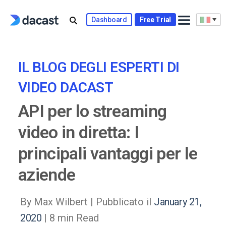
Skip
to
Dashboard
Free Trial
content
IL BLOG DEGLI ESPERTI DI
VIDEO DACAST
API per lo streaming
video in diretta: I
principali vantaggi per le
aziende
By Max Wilbert |
Pubblicato il
January 21,
2020
| 8 min Read