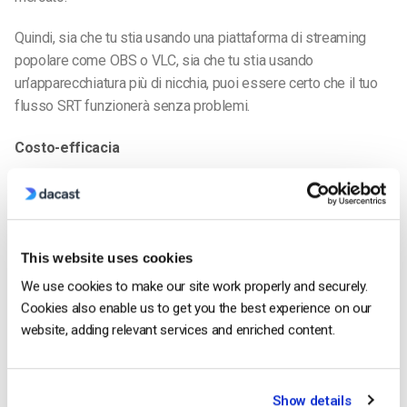
Quindi, sia che tu stia usando una piattaforma di streaming
popolare come OBS o VLC, sia che tu stia usando
un’apparecchiatura più di nicchia, puoi essere certo che il tuo
flusso SRT funzionerà senza problemi.
Costo-efficacia
Nel mondo post-pandemia,
molte aziende sentono ancora il
peso della crisi
.
Money problems can make it difficult to justify investing in
new streaming equipment or software.
This website uses cookies
We use cookies to make our site work properly and securely.
Fortunatamente, i flussi SRT sono una soluzione economica
Cookies also enable us to get you the best experience on our
per lo streaming live.
website, adding relevant services and enriched content.
Questo perché possono essere trasmessi utilizzando la
connessione internet e le attrezzature esistenti.
Quindi non devi spendere una fortuna in hardware o software
Show details
nuovi per iniziare a trasmettere con SRT.