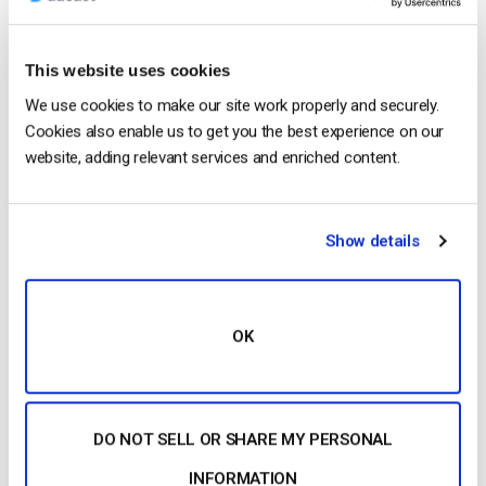
Guida video: Come impostare le
restrizioni su Referrer e Geo per i miei
video?
This website uses cookies
We use cookies to make our site work properly and securely.
Cookies also enable us to get you the best experience on our
website, adding relevant services and enriched content.
Show details
OK
Questo video spiega come limitare i video a
determinati Paesi e/o siti web per mantenere il
DO NOT SELL OR SHARE MY PERSONAL
100% dei contenuti. Una guida scritta è disponibile
qui. Come impostare una restrizione geografica e/o
INFORMATION