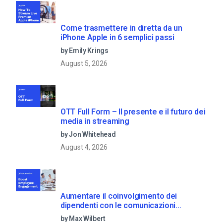
Come trasmettere in diretta da un
iPhone Apple in 6 semplici passi
by Emily Krings
August 5, 2026
OTT Full Form – Il presente e il futuro dei
media in streaming
by Jon Whitehead
August 4, 2026
Aumentare il coinvolgimento dei
dipendenti con le comunicazioni
aziendali in live streaming
by Max Wilbert