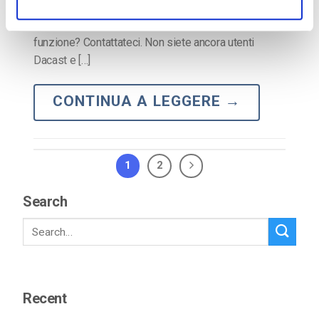
una restrizione di referrer sul vostro video Avete
domande o bisogno di aiuto/accesso a questa
funzione? Contattateci. Non siete ancora utenti
Dacast e […]
CONTINUA A LEGGERE
→
1
2
Search
Recent