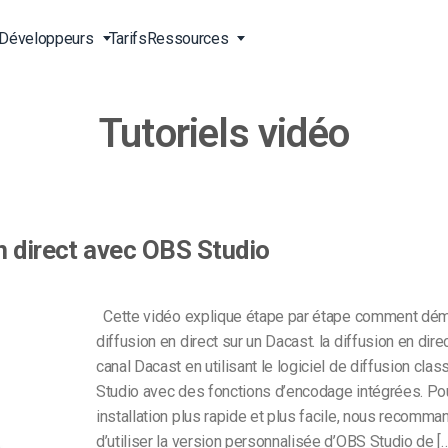
Développeurs
Tarifs
Ressources
Tutoriels vidéo
ne
s en
Streaming vidéo en direct
Vidéo pour les entreprises
Outils pour développeurs
Support 24/7
 vidéo
Diffusion de contenu en Chine
Vidéo pour les professionnels
Transcodage vidéo
Support téléphonique
gne
ct
du marketing
 du
Diffusion en ligne en direct
Streaming à la carte
Services professionnels
irect
Vidéo pour la vente
n direct avec OBS Studio
Lecteur vidéo HTML5
Téléchargement sécurisé de
OD)
vidéos
A propos de nous
Solutions de livraison dans le
g
monde entier
Carrières
Cette vidéo explique étape par étape comment déma
Agences de création
Galerie vidéo de l’Expo
diffusion en direct sur un Dacast. la diffusion en dire
Partenaires
usion
canal Dacast en utilisant le logiciel de diffusion cla
Streaming en direct pour les
Streaming en direct CDN
Contact
musiciens
Studio avec des fonctions d’encodage intégrées. Po
installation plus rapide et plus facile, nous recomm
Stations de radio et de
d’utiliser la version personnalisée d’OBS Studio de […
igne
Analyse et statistique vidéo
télévision