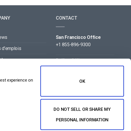
PANY
CONTACT
news
San Francisco Office
+1 855-896-9300
s d’emplois
ct
Beijing Office
+86 105-123-5043
naires
best experience on
OK
DO NOT SELL OR SHARE MY
PERSONAL INFORMATION