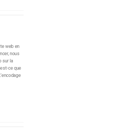
ite web en
ncer, nous
 sur la
’est-ce que
 L’encodage