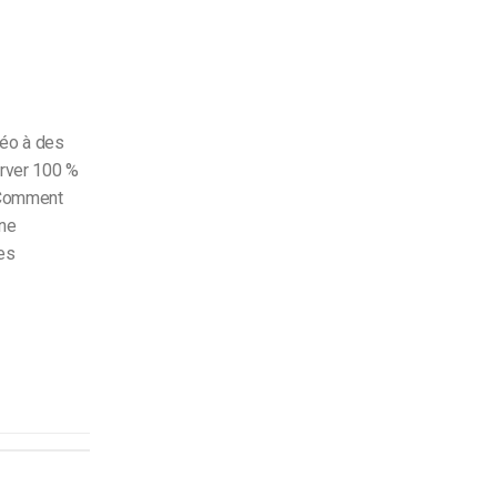
déo à des
erver 100 %
. Comment
une
des