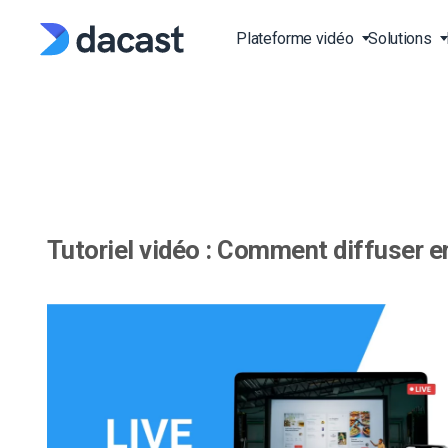
Skip
to
Plateforme vidéo
Solutions
content
Plateforme vidéo en lig
Streaming d’événement
API vidéo
Blog
(OVP)
direct
Documentation de l’API
Presse
Plateforme de videos li
Cours de fitness en dire
Documentation de l’API
Études de cas
Over-the-Top (OTT)
Diffusion de sports en d
lecteur
Tutoriel vidéo : Comment diffuser e
Vidéo à la demande (V
Production et édition
SDK
Base de connaissances
Plateforme de streamin
FAQ
RTPM
Églises et lieux de culte
Plate-forme de live diff
Gouvernements et
en continu HTTP
municipalités
Établissements
Hébergement vidéo en l
d’enseignement et