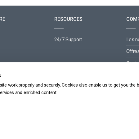
RE
RESOURCES
COM
24/7 Support
Les 
Offre
Conta
Parte
s
ite work properly and securely. Cookies also enable us to get you the 
services and enriched content.
GDPR
PRIVACY POLICY
TERMS OF SERVICE
SITEMAP
Copyright 2026 ©
dacast
京ICP备19031887号