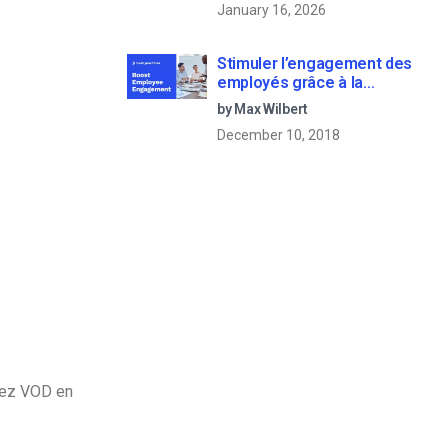
January 16, 2026
Stimuler l’engagement des
employés grâce à la
communication d’entreprise
by Max Wilbert
en direct
December 10, 2018
nnez VOD en