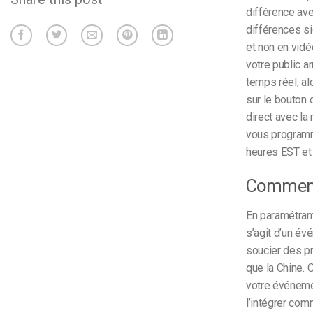
différence ave
différences si
et non en vidé
votre public ar
temps réel, al
sur le bouton 
direct avec la
vous programm
heures EST et
Comment 
En paramétrant
s’agit d’un év
soucier des pr
que la Chine. 
votre événemen
l’intégrer com