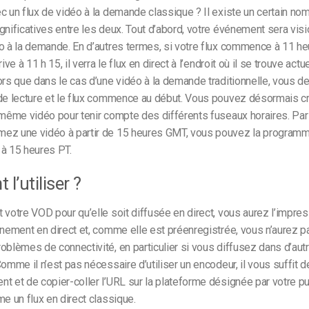
c un flux de vidéo à la demande classique ? Il existe un certain no
gnificatives entre les deux. Tout d’abord, votre événement sera visi
o à la demande. En d’autres termes, si votre flux commence à 11 he
rive à 11 h 15, il verra le flux en direct à l’endroit où il se trouve act
ors que dans le cas d’une vidéo à la demande traditionnelle, vous 
de lecture et le flux commence au début. Vous pouvez désormais cr
 même vidéo pour tenir compte des différents fuseaux horaires. Par
ez une vidéo à partir de 15 heures GMT, vous pouvez la programm
 à 15 heures PT.
l’utiliser ?
 votre VOD pour qu’elle soit diffusée en direct, vous aurez l’impress
énement en direct et, comme elle est préenregistrée, vous n’aurez p
oblèmes de connectivité, en particulier si vous diffusez dans d’aut
Comme il n’est pas nécessaire d’utiliser un encodeur, il vous suffit
t et de copier-coller l’URL sur la plateforme désignée par votre pu
me un flux en direct classique.