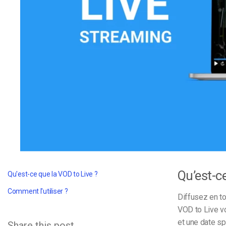
d’apprentissage en ligne
CMS vidéo
Confidentialité et sécuri
Qu’est-ce
Qu'est-ce que la VOD to Live ?
Comment l'utiliser ?
Diffusez en to
VOD to Live vo
et une date sp
Share this post