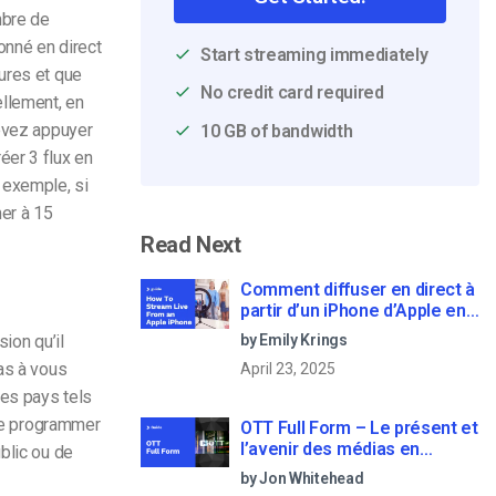
mbre de
onné en direct
Start streaming immediately
ures et que
No credit card required
uellement, en
devez appuyer
10 GB of bandwidth
éer 3 flux en
 exemple, si
er à 15
Read Next
Comment diffuser en direct à
partir d’un iPhone d’Apple en
6 étapes faciles
by Emily Krings
ion qu’il
as à vous
April 23, 2025
res pays tels
 de programmer
OTT Full Form – Le présent et
l’avenir des médias en
blic ou de
continu
by Jon Whitehead