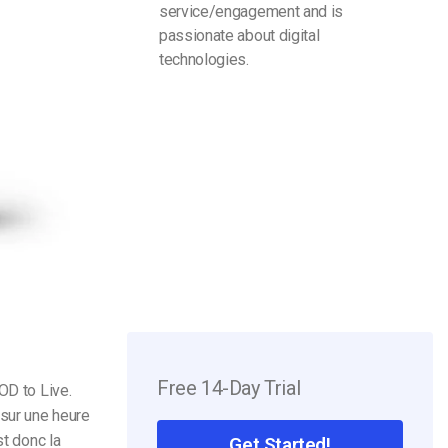
service/engagement and is
passionate about digital
technologies.
Free 14-Day Trial
OD to Live.
 sur une heure
st donc la
Get Started!