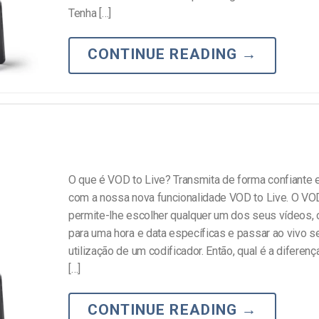
line
Análise de Vídeo
Tenha […]
Monetização de Vídeo
CONTINUE READING
→
a
Marketing em Vídeo
O que é VOD to Live? Transmita de forma confiante 
com a nossa nova funcionalidade VOD to Live. O VOD
permite-lhe escolher qualquer um dos seus vídeos, 
para uma hora e data específicas e passar ao vivo s
utilização de um codificador. Então, qual é a diferenç
[…]
CONTINUE READING
→