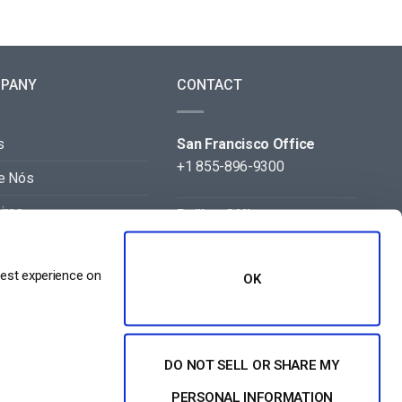
PANY
CONTACT
s
San Francisco Office
+1 855-896-9300
e Nós
iras
Beijing Office
+86 105-123-5043
acto
best experience on
OK
eiros
DO NOT SELL OR SHARE MY
PERSONAL INFORMATION