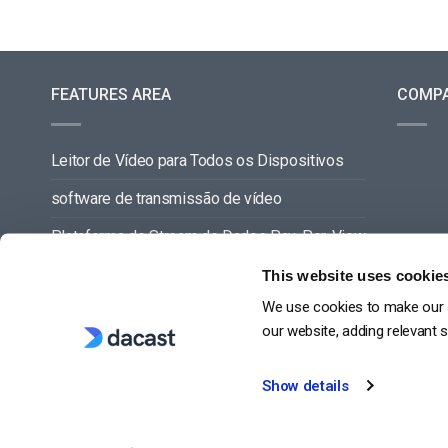
FEATURES AREA
COMP
Leitor de Vídeo para Todos os Dispositivos
software de transmissão de vídeo
Plataforma de Stream de Dados Pay-Per-View
Gestão de Conteúdos de Vídeo
This website uses cookie
We use cookies to make our s
VER TUDO
our website, adding relevant 
Show details