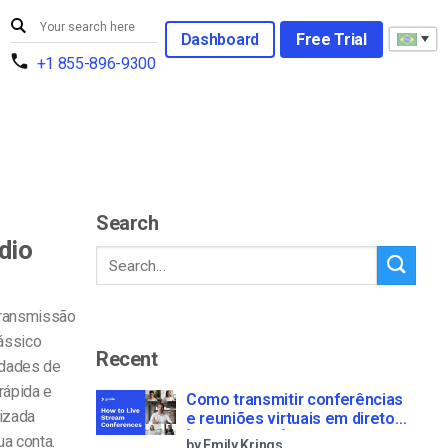
Dashboard
Free Trial
+1 855-896-9300
Search
dio
transmissão
lássico
Recent
idades de
rápida e
Como transmitir conferências
lizada
e reuniões virtuais em direto
[2021 Update]
a conta.
by Emily Krings