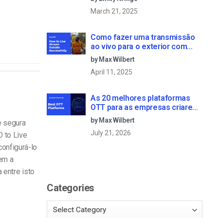
March 21, 2025
Como fazer uma transmissão
ao vivo para o exterior com
sucesso: Um guia passo-a-
by Max Wilbert
passo [2021 Update]
April 11, 2025
As 20 melhores plataformas
OTT para as empresas criarem
o seu próprio serviço de
by Max Wilbert
e segura
streaming (2026)
July 21, 2026
 to Live
configurá-lo
em a
a entre isto
Categories