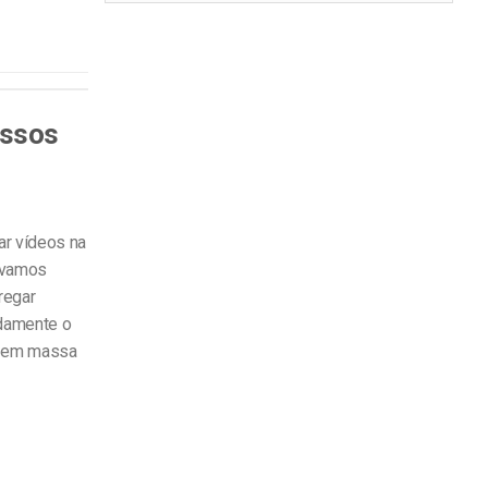
assos
ar vídeos na
, vamos
regar
idamente o
d em massa