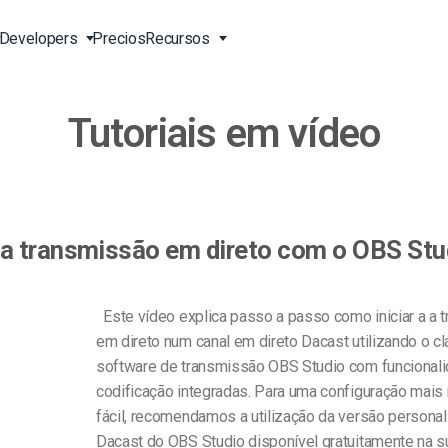
Developers
Precios
Recursos
Tutoriais em vídeo
s ao
Ligação Transmissão em
Vídeo para as Empresas
Ferramentas de
Apoio 24/7 EN
Directo Online
Desenvolvimento
ng ao
Vídeo
Vídeo para Profissionais de
Apoio Telefónico EN
o Vivo
Entrega de Conteúdos da
Marketing
Transcodificação de Vídeo
Serviços Profissionais
China
line
 Vivo
eitor
Vídeo para Vendas
Stream de Pay-Per-View
ma transmissão em direto com o OBS Stu
Leitor de Vídeo HTML5
Carregamento Seguro de
 EN
Sobre Nós EN
Soluções de Entrega Mundial
Vídeo
Carreiras EN
Este vídeo explica passo a passo como iniciar a a 
)
Galeria de Vídeos da Expo
Agências Criativas
em direto num canal em direto Dacast utilizando o c
Parceiros EN
orm
CDN Live Streaming
software de transmissão OBS Studio com funcional
Streaming ao Vivo para
Contacto
Músicos
codificação integradas. Para uma configuração mais 
atform
o e E-
fácil, recomendamos a utilização da versão persona
Estações de TV e Rádio
Dacast do OBS Studio disponível gratuitamente na su