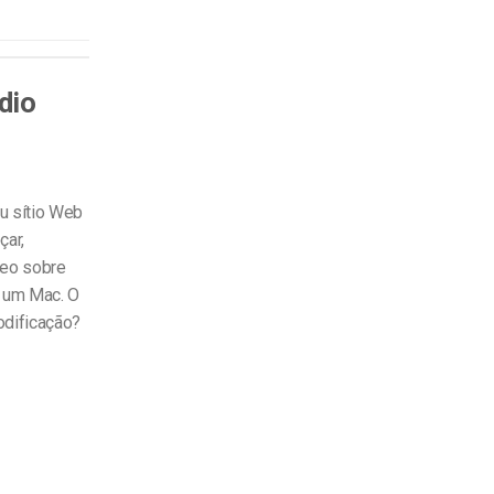
dio
u sítio Web
çar,
deo sobre
o um Mac. O
odificação?