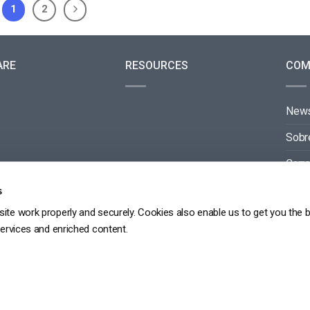
1
2
ARE
RESOURCES
COM
New
Sobr
Carre
Cont
s
ite work properly and securely. Cookies also enable us to get you the 
Parc
services and enriched content.
RGPD
POLÍTICA DE PRIVACIDADE
TERMOS DE SERVIÇO
MAPA DO SITE
Copyright 2026 ©
dacast