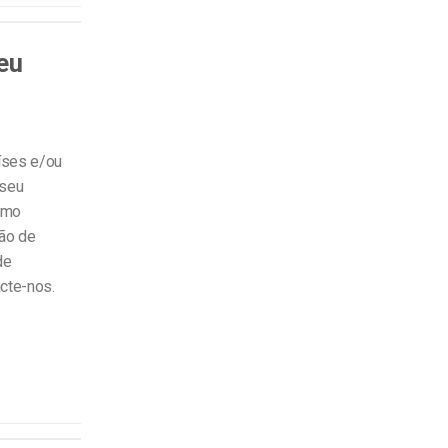
eu
aíses e/ou
 seu
Como
ção de
de
acte-nos.