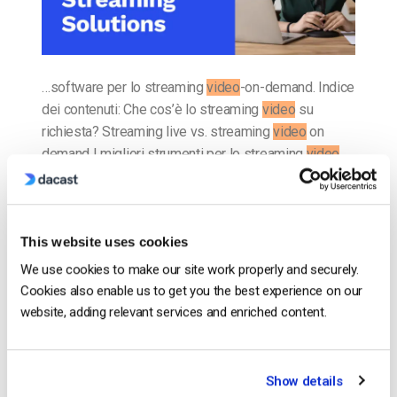
…software per lo streaming
video
-on-demand. Indice
dei contenuti: Che cos’è lo streaming
video
su
richiesta? Streaming live vs. streaming
video
on
demand I migliori strumenti per lo streaming
video
on…
CONTINUA A LEGGERE
→
This website uses cookies
We use cookies to make our site work properly and securely.
Inserito in
Il blog degli esperti di video dacast
Cookies also enable us to get you the best experience on our
website, adding relevant services and enriched content.
Il blog degli esperti di video
Show details
dacast