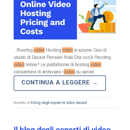
…l’hosting
video
Hosting
video
in azione: Casi di
studio di Dacast Pensieri finali Che cos’è l’hosting
video
online? Le piattaforme di hosting
video
consentono di archiviare i
video
su server…
CONTINUA A LEGGERE
→
Inserito in
Il blog degli esperti di video dacast
Il blog degli esperti di video