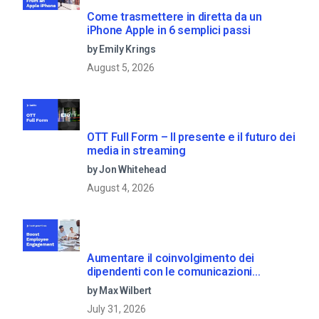
Come trasmettere in diretta da un
iPhone Apple in 6 semplici passi
by Emily Krings
August 5, 2026
OTT Full Form – Il presente e il futuro dei
media in streaming
by Jon Whitehead
August 4, 2026
Aumentare il coinvolgimento dei
dipendenti con le comunicazioni
aziendali in live streaming
by Max Wilbert
July 31, 2026