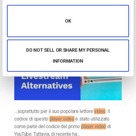
Le 15 migliori alternative a Livestream:
Tutto quello che devi sapere nel 2025
OK
PUBBLICATO IL
APRIL 29, 2025
DO NOT SELL OR SHARE MY PERSONAL
INFORMATION
…soprattutto per il suo popolare lettore
video
. Il
codice di questo
player video
è stato utilizzato
come parte del codice del primo
player video
di
YouTube. Tuttavia, di recente ha…