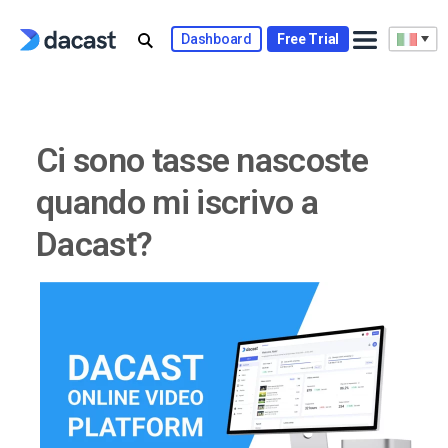
Skip
to
Dashboard
Free Trial
content
Ci sono tasse nascoste
quando mi iscrivo a
Dacast?