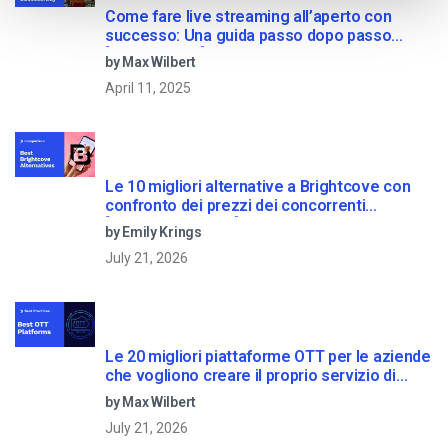
Come fare live streaming all’aperto con
successo: Una guida passo dopo passo
[2021 Update]
by Max Wilbert
April 11, 2025
Le 10 migliori alternative a Brightcove con
confronto dei prezzi dei concorrenti
[Updated for 2021]
by Emily Krings
July 21, 2026
Le 20 migliori piattaforme OTT per le aziende
che vogliono creare il proprio servizio di
streaming (2026)
by Max Wilbert
July 21, 2026