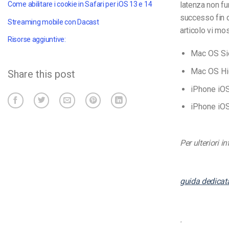
latenza non fu
Come abilitare i cookie in Safari per iOS 13 e 14
successo fin da
Streaming mobile con Dacast
articolo vi mo
Risorse aggiuntive:
Mac OS Si
Mac OS Hi
Share this post
iPhone iO
iPhone iO
Per ulteriori 
guida dedicat
.