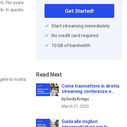
rti. Per avere
le.
In questo
Get Started!
Start streaming immediately
No credit card required
10 GB of bandwidth
Read Next
gete la nostra
Come trasmettere in diretta
streaming conferenze e
riunioni virtuali [2021 Update]
by Emily Krings
March 21, 2025
Guida alle migliori
apparecchiature per lo