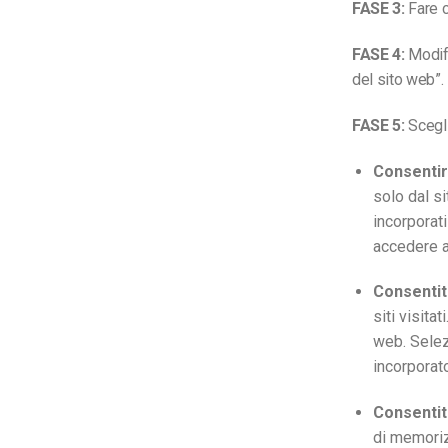
FASE 3:
Fare c
FASE 4:
Modifi
del sito web”.
FASE 5:
Scegli
Consentir
solo dal s
incorporati
accedere a 
Consentite
siti visita
web. Selez
incorporato
Consenti
di memoriz