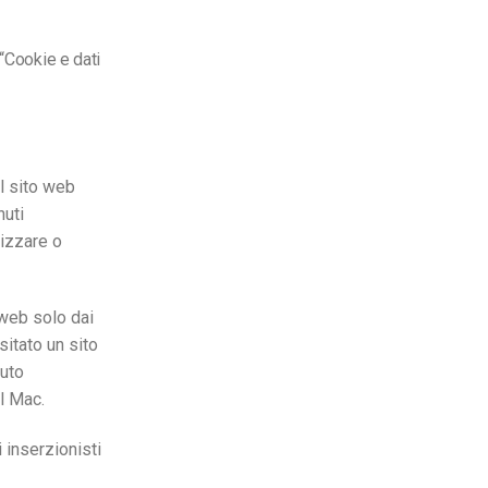
 “Cookie e dati
el sito web
nuti
rizzare o
i web solo dai
sitato un sito
nuto
ul Mac.
i inserzionisti