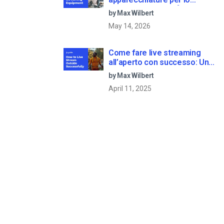
streaming dal vivo [2025
by Max Wilbert
Update]
May 14, 2026
Come fare live streaming
all’aperto con successo: Una
guida passo dopo passo
by Max Wilbert
[2021 Update]
April 11, 2025