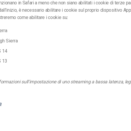
nzionano in Safari a meno che non siano abilitati i cookie di terze pa
ll’inizio, è necessario abilitare i cookie sul proprio dispositivo App
streremo come abilitare i cookie su:
erra
gh Sierra
S 14
S 13
informazioni sull’impostazione di uno streaming a bassa latenza, leg
a