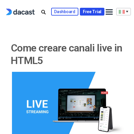
Skip
to
Dashboard
Free Trial
content
Come creare canali live in
HTML5