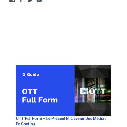
OTT Full Form – Le Présent Et L’avenir Des Médias
En Continu