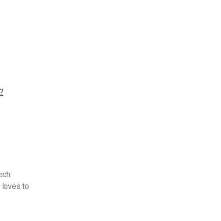
 ?
Tech
 loves to