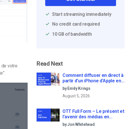
Start streaming immediately
No credit card required
10 GB of bandwidth
Read Next
n de votre
e”.
Comment diffuser en direct à
partir d’un iPhone d’Apple en
6 étapes faciles
by Emily Krings
August 5, 2026
OTT Full Form – Le présent et
l’avenir des médias en
continu
by Jon Whitehead