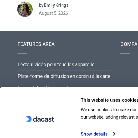
by Emily Krings
August 5, 2026
FEATURES AREA
COMPA
Lecteur vidéo pour tous les appareils
Plate-forme de diffusion en continu à la carte
Logiciel de diffusion vidéo
Gestion du contenu vidéo
This website uses cookie
We use cookies to make our s
Offre de service complette
our website, adding relevant 
Show details