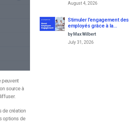
August 4, 2026
Stimuler l’engagement des
employés grâce à la
communication d’entreprise
by Max Wilbert
en direct
July 31, 2026
le peuvent
ion source à
iffuser.
s de création
s options de