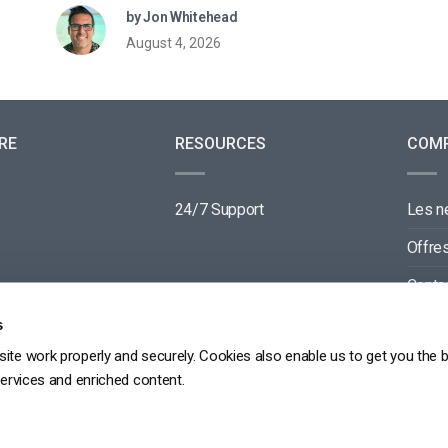
by Jon Whitehead
August 4, 2026
RE
RESOURCES
COM
24/7 Support
Les 
Offre
Conta
Parte
s
ite work properly and securely. Cookies also enable us to get you the 
services and enriched content.