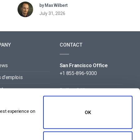
by Max Wilbert
July 31, 2026
PANY
CONTACT
news
San Francisco Office
+1 855-896-9300
s d’emplois
ct
Beijing Office
+86 105-123-5043
naires
best experience on
OK