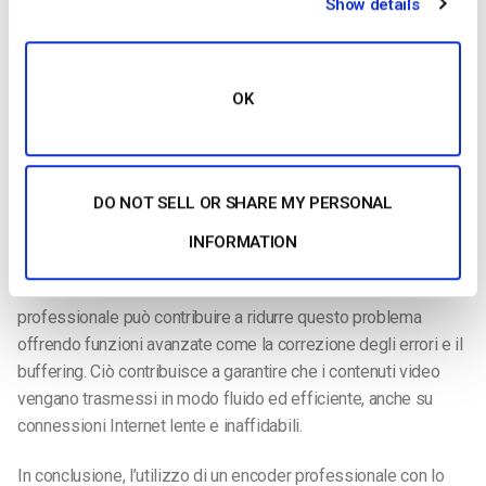
Show details
Nell’elenco dei canali di streaming verrà visualizzato un
indicatore di stato che indica che il canale sarà trasmesso in
HLS.
OK
DO NOT SELL OR SHARE MY PERSONAL
INFORMATION
Una delle sfide dello streaming HLS è la necessità di una
connessione Internet stabile e ad alta velocità. Un codificatore
professionale può contribuire a ridurre questo problema
offrendo funzioni avanzate come la correzione degli errori e il
buffering. Ciò contribuisce a garantire che i contenuti video
vengano trasmessi in modo fluido ed efficiente, anche su
connessioni Internet lente e inaffidabili.
In conclusione, l’utilizzo di un encoder professionale con lo