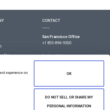
NY
CONTACT
San Francisco Office
+1 855-896-9300
o
on Noi
Beijing Office
+86 105-123-5043
best experience on
OK
DO NOT SELL OR SHARE MY
PERSONAL INFORMATION