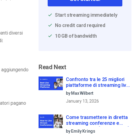
Start streaming immediately
No credit card required
enti diversi
10 GB of bandwidth
i:
Read Next
na aggiungendo
Confronto tra le 25 migliori
piattaforme di streaming live
nel 2025
by Max Wilbert
January 13, 2026
tatori pagano
Come trasmettere in diretta
streaming conferenze e
riunioni virtuali [2021 Update]
by Emily Krings