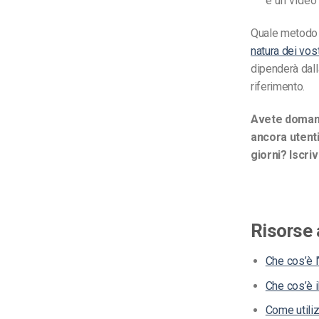
è un video
Quale metodo 
natura dei vost
dipenderà dalla
riferimento.
Avete domand
ancora utenti
giorni? Iscri
Risorse 
Che cos’è 
Che cos’è 
Come utiliz