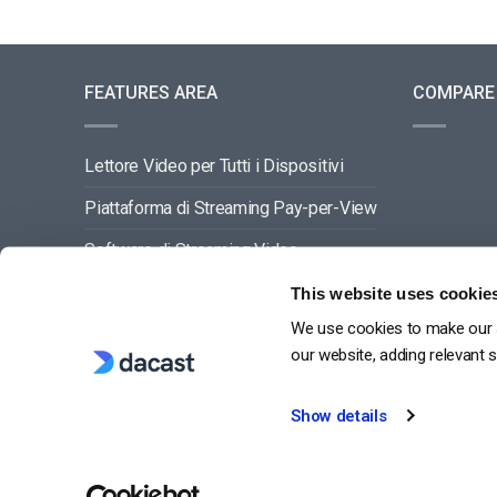
FEATURES AREA
COMPARE
Lettore Video per Tutti i Dispositivi
Piattaforma di Streaming Pay-per-View
Software di Streaming Video
Gestione dei Contenuti Video
This website uses cookie
We use cookies to make our s
VEDI TUTTO
our website, adding relevant 
Show details