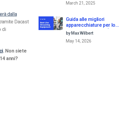
March 21, 2025
rà dalla
Guida alle migliori
tramite Dacast
apparecchiature per lo
o di
streaming dal vivo [2025
by Max Wilbert
Update]
May 14, 2026
ci
.
Non siete
 14 anni?