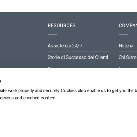
RESOURCES
COMPA
Assistenza 24/7
Notizia
Storie di Successo dei Clienti
Chi Siam
Blog
Lavora c
Video API Documentation
Contactti
s
ite work properly and securely. Cookies also enable us to get you the 
Player API Documentation
Partners
services and enriched content.
GDPR
POLITICA SULLA RISERVATEZZA
TERMINI DI SERVIZIO
MAPPA DEL SITO
Copyright 2026 ©
dacast