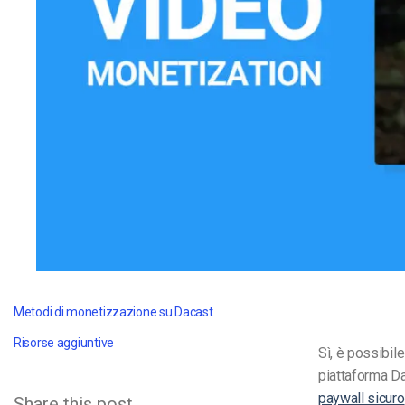
Video CMS
Privacy e Sicurezza
Metodi di monetizzazione su Dacast
Risorse aggiuntive
Sì, è possibil
piattaforma Da
paywall sicuro
Share this post