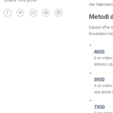
che l’abbonam
Metodi d
Dacast offre t
troveranno metod
AVOD
è un video
annunci sp
SVOD
è un video
una quota 
TVOD