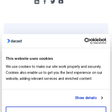
Free 14-Day Trial
Get Started!
This website uses cookies
Start streaming immediately
We use cookies to make our site work properly and securely.
Cookies also enable us to get you the best experience on our
No credit card required
website, adding relevant services and enriched content.
10 GB of bandwidth
Show details
Read Next