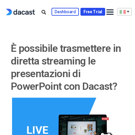
Skip
to
Dashboard
Free Trial
content
È possibile trasmettere in
diretta streaming le
presentazioni di
PowerPoint con Dacast?