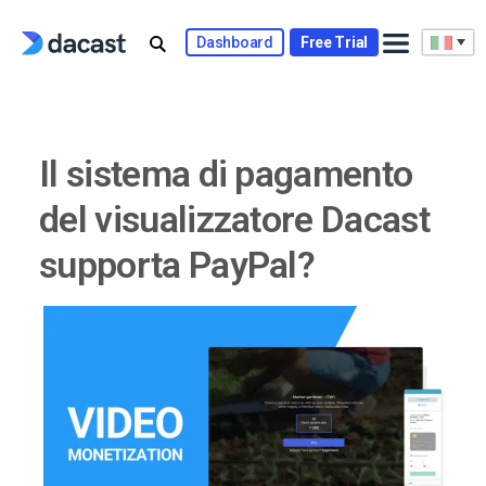
Skip
to
Dashboard
Free Trial
content
Il sistema di pagamento
del visualizzatore Dacast
supporta PayPal?