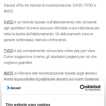
Dacast offre tre metodi di monetizzazione: SVOD, TVOD e
AVOD.
SVOD
è un metodo basato sull’abbonamento che consente
agli spettatori di avere accesso illimitato a una videoteca per
tutta la durata dell’abbonamento. Gli abbonamenti sono in
genere settimanali, mensili o trimestrali.
TVOD
è più comunemente conosciuta come pay-per-view.
Come suggerisce il nome, gli spettatori pagano per ciò che
vogliono guardare.
AVOD
si riferisce alla monetizzazione basata sugli annunci.
Avete la possibilità di pubblicare annunci sui vostri contenuti.
Gli annunci sono finanziati dai vostri inserzionisti, quindi
invece di pagare di tasca propria, i vostri spettatori pagano per
i contenuti con un minuto o poco più del loro tempo.
This website uses cookies