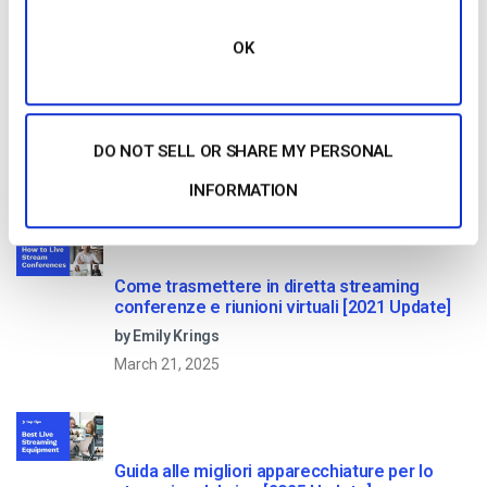
Read Next
OK
Confronto tra le 25 migliori piattaforme di
streaming live nel 2025
DO NOT SELL OR SHARE MY PERSONAL
by Max Wilbert
January 13, 2026
INFORMATION
Come trasmettere in diretta streaming
conferenze e riunioni virtuali [2021 Update]
by Emily Krings
March 21, 2025
Guida alle migliori apparecchiature per lo