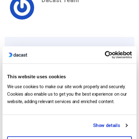
Free 14-Day Trial
Get Started!
This website uses cookies
We use cookies to make our site work properly and securely.
Start streaming immediately
Cookies also enable us to get you the best experience on our
No credit card required
website, adding relevant services and enriched content.
10 GB of bandwidth
Show details