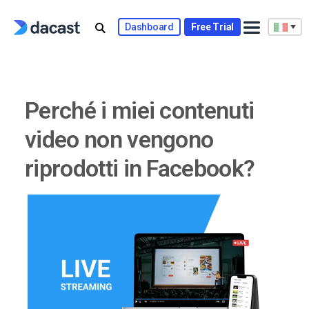
Skip
to
Dashboard
Free Trial
content
Perché i miei contenuti
video non vengono
riprodotti in Facebook?