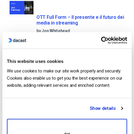
OTT Full Form – Il presente e il futuro dei
media in streaming
by Jon Whitehead
August 4, 2026
This website uses cookies
Aumentare il coinvolgimento dei
We use cookies to make our site work properly and securely.
dipendenti con le comunicazioni
Cookies also enable us to get you the best experience on our
aziendali in live streaming
by Max Wilbert
website, adding relevant services and enriched content.
July 31, 2026
Show details
Categories