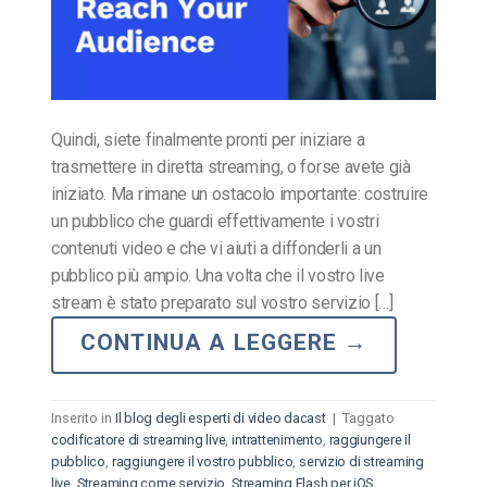
Quindi, siete finalmente pronti per iniziare a
trasmettere in diretta streaming, o forse avete già
iniziato. Ma rimane un ostacolo importante: costruire
un pubblico che guardi effettivamente i vostri
contenuti video e che vi aiuti a diffonderli a un
pubblico più ampio. Una volta che il vostro live
stream è stato preparato sul vostro servizio […]
CONTINUA A LEGGERE
→
Inserito in
Il blog degli esperti di video dacast
|
Taggato
codificatore di streaming live
,
intrattenimento
,
raggiungere il
pubblico
,
raggiungere il vostro pubblico
,
servizio di streaming
live
,
Streaming come servizio
,
Streaming Flash per iOS
,