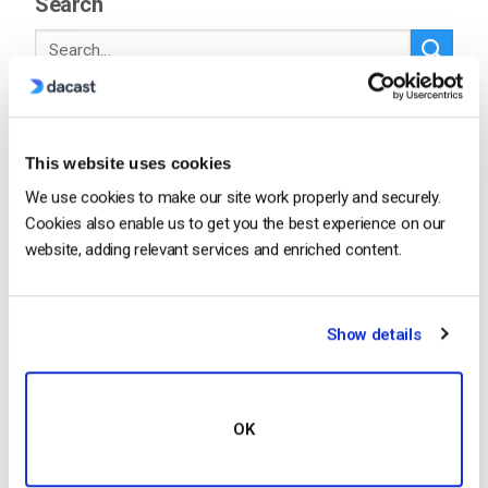
Search
Recent
This website uses cookies
We use cookies to make our site work properly and securely.
Cookies also enable us to get you the best experience on our
Come trasmettere in diretta da un
website, adding relevant services and enriched content.
iPhone Apple in 6 semplici passi
by Emily Krings
August 5, 2026
Show details
OTT Full Form – Il presente e il futuro dei
OK
media in streaming
by Jon Whitehead