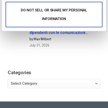
August 4, 2026
DO NOT SELL OR SHARE MY PERSONAL
INFORMATION
Aumentare il coinvolgimento dei
dipendenti con le comunicazioni
aziendali in live streaming
by Max Wilbert
July 31, 2026
Categories