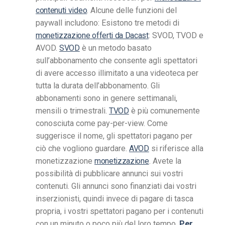
contenuti video
.
Alcune delle funzioni del
paywall includono:
Esistono tre metodi di
monetizzazione offerti da Dacast
: SVOD, TVOD e
AVOD.
SVOD
è un metodo basato
sull’abbonamento che consente agli spettatori
di avere accesso illimitato a una videoteca per
tutta la durata dell’abbonamento. Gli
abbonamenti sono in genere settimanali,
mensili o trimestrali.
TVOD
è più comunemente
conosciuta come pay-per-view. Come
suggerisce il nome, gli spettatori pagano per
ciò che vogliono guardare.
AVOD
si riferisce alla
monetizzazione
monetizzazione
. Avete la
possibilità di pubblicare annunci sui vostri
contenuti. Gli annunci sono finanziati dai vostri
inserzionisti, quindi invece di pagare di tasca
propria, i vostri spettatori pagano per i contenuti
con un minuto o poco più del loro tempo.
Per