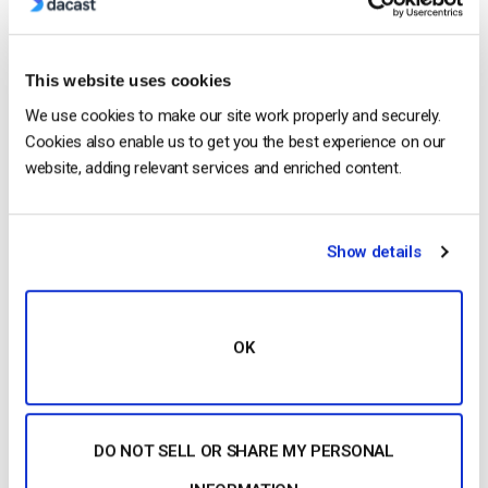
the company in 2016. He has vast
experience in customer
service/engagement and live streaming
This website uses cookies
support.
We use cookies to make our site work properly and securely.
Cookies also enable us to get you the best experience on our
website, adding relevant services and enriched content.
Show details
Free 14-Day Trial
OK
Get Started!
Start streaming immediately
DO NOT SELL OR SHARE MY PERSONAL
No credit card required