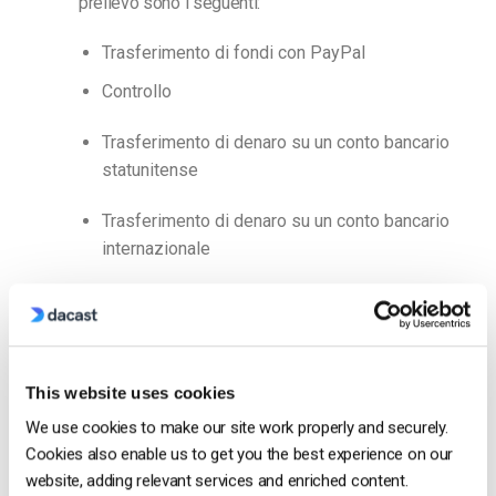
prelievo sono i seguenti:
Trasferimento di fondi con PayPal
Controllo
Trasferimento di denaro su un conto bancario
statunitense
Trasferimento di denaro su un conto bancario
internazionale
Il motivo del ritardo minimo di 5 giorni dipende
dalla nostra valutazione del rischio di rimborso e
di controversia da parte degli spettatori che hanno
acquistato il contenuto.
This website uses cookies
We use cookies to make our site work properly and securely.
In caso di attività di rimborso e controversie, il
Cookies also enable us to get you the best experience on our
ritardo potrebbe essere maggiore. Pertanto, come
website, adding relevant services and enriched content.
consiglio, raccomandiamo sempre alle emittenti di