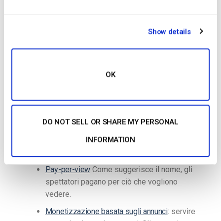
lasciare almeno il 10-20% del saldo per ridurre al
minimo eventuali ritardi nei pagamenti.
Show details
Come promemoria, ci sono tre metodi di
monetizzazione offerti da Dacast
: Abbonamento,
Pay-per-view e monetizzazione basata sugli
OK
annunci.
In abbonamento
: consente agli spettatori di
avere accesso illimitato a una videoteca per
DO NOT SELL OR SHARE MY PERSONAL
tutta la durata dell’abbonamento. Gli
INFORMATION
abbonamenti sono in genere settimanali,
mensili o trimestrali.
Pay-per-view
Come suggerisce il nome, gli
spettatori pagano per ciò che vogliono
vedere.
Monetizzazione basata sugli annunci
: servire