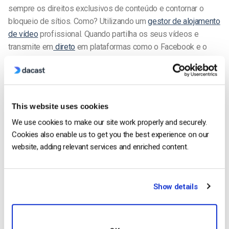
sempre os direitos exclusivos de conteúdo e contornar o
bloqueio de sítios. Como? Utilizando um
gestor de alojamento
de vídeo
profissional. Quando partilha os seus vídeos e
transmite em
direto
em plataformas como o Facebook e o
YouTube, estas empresas ganham
direitos sobre os
seus
vídeos
. Consequentemente, podem utilizar o seu conteúdo na
sua publicidade, etc.
This website uses cookies
As ferramentas de partilha de ficheiros e de descarregamento
de vídeos também visam estas plataformas sociais. Isto faz
We use cookies to make our site work properly and securely.
com que seja surpreendentemente fácil para as pessoas
Cookies also enable us to get you the best experience on our
copiarem o seu material ilegalmente. Além disso, estes sítios
website, adding relevant services and enriched content.
(Facebook, YouTube, etc.) são os mais frequentemente
bloqueados no mundo.
Show details