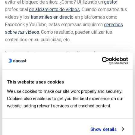
evitar el bloqueo de sitios. ¿Cómo? Utilizando un
gestor
profesional
de alojamiento de vídeos
. Cuando compartes tus
vídeos y los
transmites en directo
en plataformas como
Facebook y YouTube, estas empresas adquieren
derechos
sobre
tus
vídeos
. Como resultado, pueden utilizar tus
contenidos en su publicidad, etc.
Las herramientas para compartir archivos y descargar vídeos
también se dirigen a estas plataformas sociales. Eso hace
que sea sorprendentemente fácil que la gente copie tu
material ilegalmente. Además, estos sitios (Facebook,
This website uses cookies
YouTube, etc.) son los más bloqueados del mundo.
We use cookies to make our site work properly and securely.
Cookies also enable us to get you the best experience on our
website, adding relevant services and enriched content.
Show details