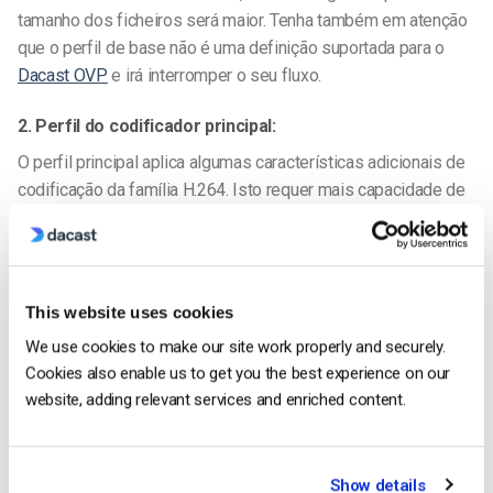
tamanho dos ficheiros será maior. Tenha também em atenção
que o perfil de base não é uma definição suportada para o
Dacast OVP
e irá interromper o seu fluxo.
2. Perfil do codificador principal:
O perfil principal aplica algumas características adicionais de
codificação da família H.264. Isto requer mais capacidade de
processamento e memória no lado da descodificação. Os
dispositivos antigos ou de baixa potência (como tablets ou
smartphones fabricados há mais de 5-8 anos) podem não
conseguir descodificar este vídeo. No entanto, os tamanhos
This website uses cookies
dos ficheiros são mais pequenos.
We use cookies to make our site work properly and securely.
Cookies also enable us to get you the best experience on our
3. Perfil de codificador elevado:
website, adding relevant services and enriched content.
O perfil elevado é a implementação mais moderna do H.264.
Inclui mais funcionalidades de codificação que permitem
tamanhos de ficheiro mais pequenos. No entanto, isto requer
Show details