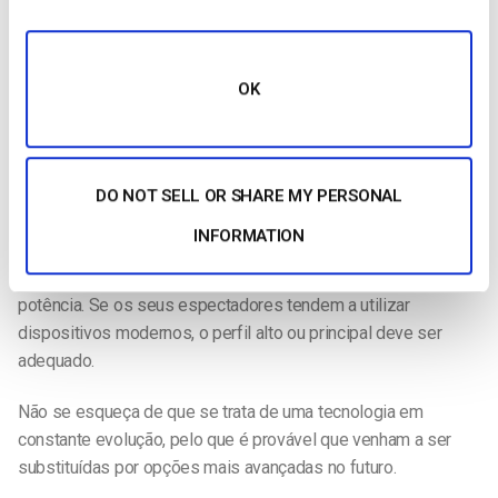
mais capacidade de processamento e memória dos
dispositivos do utilizador. Atualmente, a potência dos
dispositivos deixou de ser um problema. O perfil elevado é
suportado por todos os smartphones, tablets, computadores,
OK
descodificadores, consolas de jogos, etc. modernos. No
entanto, a utilização de um perfil elevado pode impedir que os
utilizadores com dispositivos muito antigos acedam aos
DO NOT SELL OR SHARE MY PERSONAL
conteúdos.
INFORMATION
Resumindo: utilize o perfil de base se estiver a visar
utilizadores em dispositivos muito antigos e com pouca
potência. Se os seus espectadores tendem a utilizar
dispositivos modernos, o perfil alto ou principal deve ser
adequado.
Não se esqueça de que se trata de uma tecnologia em
constante evolução, pelo que é provável que venham a ser
substituídas por opções mais avançadas no futuro.