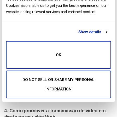
sítio Web. Também estão todos incluídos nas
soluções de
Cookies also enable us to get you the best experience on our
transmissão em direto
da Dacast.
website, adding relevant services and enriched content.
Uma palavra sobre preços
Por último, é importante ter em conta que algumas destas
Show details
funcionalidades estão incluídas em
plataformas de vídeo
empresariais
(como o Dacast) a preços acessíveis. No
entanto, outras plataformas cobram um prémio pelas
funcionalidades de segurança e privacidade, muitas vezes
OK
superior a 1000 dólares por mês.
De facto, o mesmo aviso aplica-se à utilização da API. A
Dacast oferece
acesso a estas funcionalidades topo de
DO NOT SELL OR SHARE MY PERSONAL
gama
a preços acessíveis
;
somos a
exceção
na indústria de
INFORMATION
transmissão em direto, em termos de oferta de
funcionalidades topo de gama a preços mais acessíveis.
4. Como promover a transmissão de vídeo em
direto no seu sítio Web