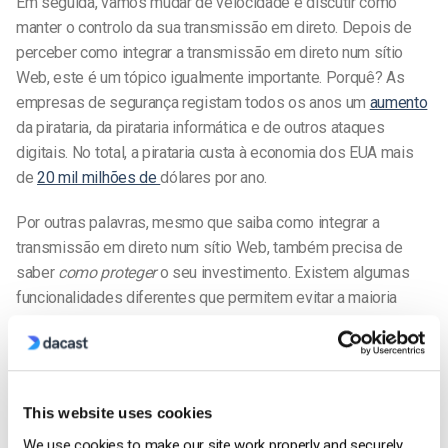
Em seguida, vamos mudar de velocidade e discutir como
manter o controlo da sua transmissão em direto. Depois de
perceber como integrar a transmissão em direto num sítio
Web, este é um tópico igualmente importante. Porquê? As
empresas de segurança registam todos os anos um
aumento
da pirataria, da pirataria informática e de outros ataques
digitais. No total, a pirataria custa à economia dos EUA mais
de
20 mil milhões de
dólares por ano.
Por outras palavras, mesmo que saiba como integrar a
transmissão em direto num sítio Web, também precisa de
saber
como proteger
o seu investimento. Existem algumas
funcionalidades diferentes que permitem evitar a maioria
destes problemas, incluindo:
S
ecursos de segurança e privacidade
Todas estas características de segurança são fundamentais
This website uses cookies
quando se pensa em integrar a transmissão em direto num
We use cookies to make our site work properly and securely.