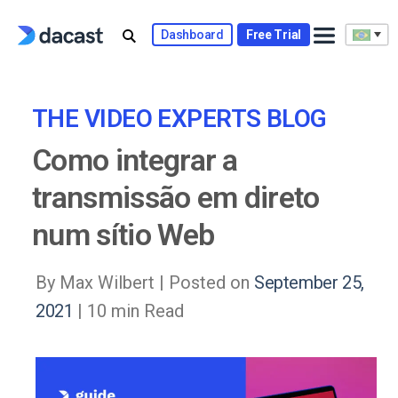
Skip
to
Dashboard
Free Trial
content
THE VIDEO EXPERTS BLOG
Como integrar a
transmissão em direto
num sítio Web
By Max Wilbert |
Posted on
September 25,
2021
| 10 min Read