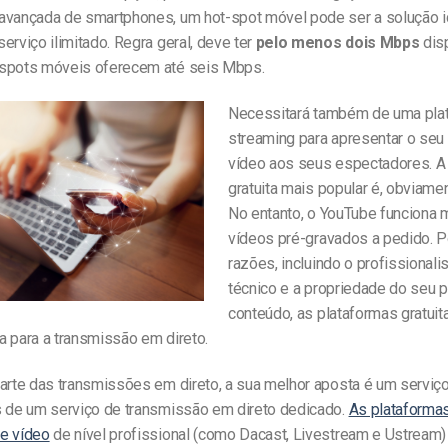
avançada de smartphones, um hot-spot móvel pode ser a solução i
erviço ilimitado. Regra geral, deve ter
pelo menos dois Mbps
dis
spots móveis oferecem até seis Mbps.
Necessitará também de uma pla
streaming para apresentar o seu
vídeo aos seus espectadores. A
gratuita mais popular é, obviame
No entanto, o YouTube funciona 
vídeos pré-gravados a pedido. P
razões, incluindo o profissionali
técnico e a propriedade do seu p
conteúdo, as plataformas gratuit
a para a transmissão em direto.
parte das transmissões em direto, a sua melhor aposta é um serviç
s de um serviço de transmissão em direto dedicado.
As plataforma
e vídeo
de nível profissional (como Dacast, Livestream e Ustream