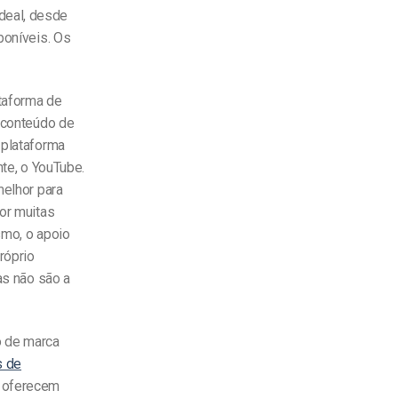
deal, desde
poníveis. Os
taforma de
 conteúdo de
 plataforma
nte, o YouTube.
melhor para
or muitas
smo, o apoio
róprio
as não são a
o de marca
s de
) oferecem