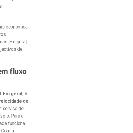
s.
mais económica
tos
mas. Em geral,
jectivos de
em fluxo
t.
Em geral, é
velocidade de
m serviço de
veis. Para a
dade funciona
. Com a