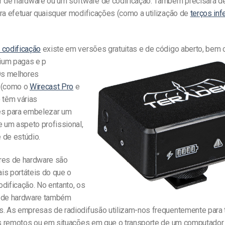
r de hardware ou um software de codificação. Também precisará d
ara efetuar quaisquer modificações (como a utilização de
terços inf
 codificação
existe em versões gratuitas e de código aberto, be
ium pagas e p
 Os melhores
 (como o
Wirecast Pro
e
) têm várias
es para embelezar um
e um aspeto profissional,
 de estúdio.
res de hardware são
is portáteis do que o
dificação. No entanto, os
s de hardware também
s. As empresas de radiodifusão utilizam-nos frequentemente para t
ais remotos ou em situações em que o transporte de um computador 