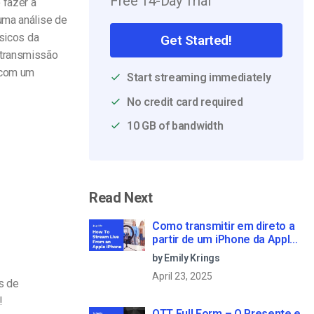
Free 14-Day Trial
 fazer a
uma análise de
ásicos da
Get Started!
 transmissão
o com um
Start streaming immediately
No credit card required
10 GB of bandwidth
Read Next
Como transmitir em direto a
partir de um iPhone da Apple
em 6 passos simples
by Emily Krings
April 23, 2025
s de
!
OTT Full Form – O Presente e