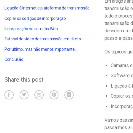
Em artigos an
Ligação à Internet e plataforma de transmissão em fluxo contínuo
transmissão e
todo o process
Copiar os códigos de incorporação
transmissão d
Incorporação no seu sítio Web
de vídeo em di
passo-a-pass
Tutorial de vídeo de transmissão em direto
Por último, mas não menos importante...
Os tópicos qu
Conclusão
Câmaras e 
Software o
Share this post
Ligação à 
Copiar os 
Incorporaç
Vamos passar
passarmos a u