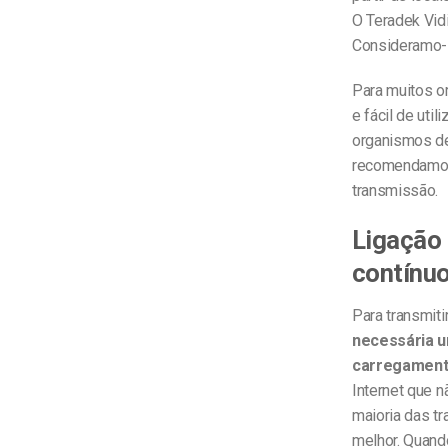
O Teradek Vidi
Consideramo-l
Para muitos o
e fácil de utili
organismos de
recomendamos 
transmissão.
Ligação 
contínu
Para transmiti
necessária u
carregamen
Internet que n
maioria das tr
melhor. Quand