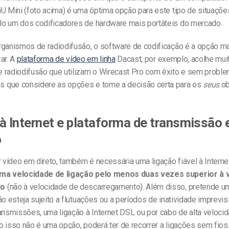
U Mini (foto acima) é uma óptima opção para este tipo de situaçõe
o um dos codificadores de hardware mais portáteis do mercado.
rganismos de radiodifusão, o software de codificação é a opção 
zar. A
plataforma de vídeo em linha
Dacast, por exemplo, acolhe mui
 radiodifusão que utilizam o Wirecast Pro com êxito e sem proble
que considere as opções e tome a decisão certa para os
seus
ob
à Internet e plataforma de transmissão 
o
r vídeo em direto, também é necessária uma ligação fiável à Interne
ma velocidade de ligação pelo menos duas vezes superior à 
to
(não à velocidade de descarregamento). Além disso, pretende u
ão esteja sujeito a flutuações ou a períodos de inatividade imprevisí
ansmissões, uma ligação à Internet DSL ou por cabo de alta veloci
o isso não é uma opção, poderá ter de recorrer a ligações sem fios