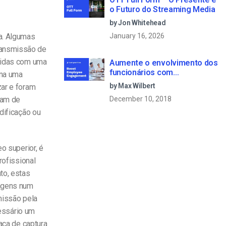
o Futuro do Streaming Media
by Jon Whitehead
January 16, 2026
ra. Algumas
ransmissão de
itidas com uma
Aumente o envolvimento dos
funcionários com
ona uma
comunicações empresariais
by Max Wilbert
zar e foram
em direto
December 10, 2018
tam de
dificação ou
o superior, é
rofissional
to, estas
agens num
missão pela
cessário um
aca de captura