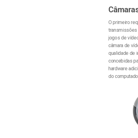
Câmaras 
O primeiro re
transmissões 
jogos de víde
câmara de víd
qualidade de 
concebidas pa
hardware adici
do computador