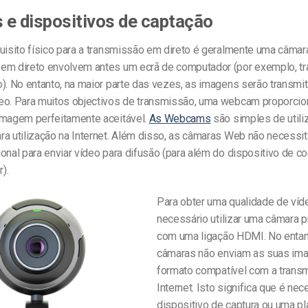
e dispositivos de captação
quisito físico para a transmissão em direto é geralmente uma câma
em direto envolvem antes um ecrã de computador (por exemplo, t
o). No entanto, na maior parte das vezes, as imagens serão transm
eo. Para muitos objectivos de transmissão, uma webcam proporci
imagem perfeitamente aceitável.
As Webcams
são simples de utili
ra utilização na Internet. Além disso, as câmaras Web não necessi
onal para enviar vídeo para difusão (para além do dispositivo de co
).
Para obter uma qualidade de víde
necessário utilizar uma câmara p
com uma ligação HDMI. No entan
câmaras não enviam as suas im
formato compatível com a trans
Internet. Isto significa que é ne
dispositivo de captura ou uma pl