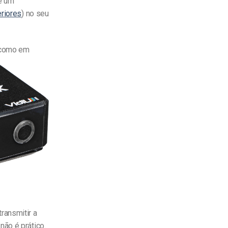
e um
eriores
) no seu
m como em
ransmitir a
não é prático.