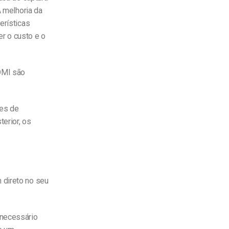
A melhoria da
erísticas
r o custo e o
DMI são
ões de
erior, os
 direto no seu
 necessário