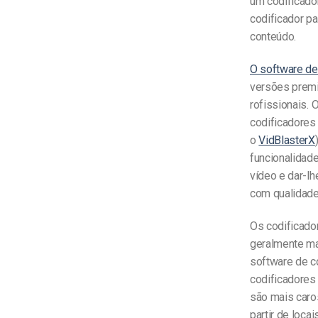
um codificado
codificador p
conteúdo.
O software de
versões prem
rofissionais.
codificadores
o
VidBlasterX
funcionalidad
vídeo e dar-lh
com qualidade
Os codificado
geralmente ma
software de co
codificadore
são mais caro
partir de loc