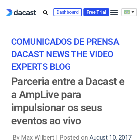
Skip
to
Dashboard
Free Trial
content
COMUNICADOS DE PRENSA
,
DACAST NEWS
THE VIDEO
,
EXPERTS BLOG
Parceria entre a Dacast e
a AmpLive para
impulsionar os seus
eventos ao vivo
By Max Wilbert |
Posted on
August 10, 2017