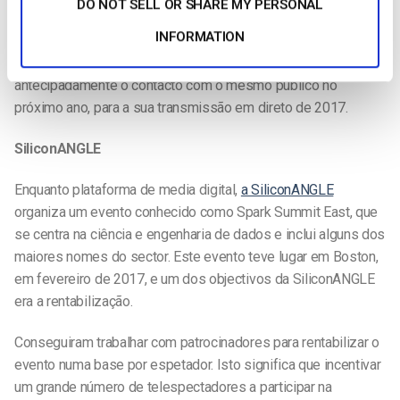
DO NOT SELL OR SHARE MY PERSONAL
As ferramentas da AmpLive para análise e controlo de
INFORMATION
audiências também constituem uma vantagem. Estes dados
permitem que o Climate Reality Project planeie
antecipadamente o contacto com o mesmo público no
próximo ano, para a sua transmissão em direto de 2017.
SiliconANGLE
Enquanto plataforma de media digital,
a SiliconANGLE
organiza um evento conhecido como Spark Summit East, que
se centra na ciência e engenharia de dados e inclui alguns dos
maiores nomes do sector. Este evento teve lugar em Boston,
em fevereiro de 2017, e um dos objectivos da SiliconANGLE
era a rentabilização.
Conseguiram trabalhar com patrocinadores para rentabilizar o
evento numa base por espetador. Isto significa que incentivar
um grande número de telespectadores a participar na