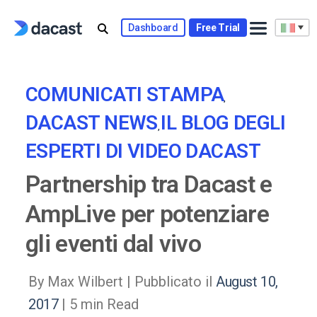
Skip
to
Dashboard
Free Trial
content
COMUNICATI STAMPA
,
DACAST NEWS
IL BLOG DEGLI
,
ESPERTI DI VIDEO DACAST
Partnership tra Dacast e
AmpLive per potenziare
gli eventi dal vivo
By Max Wilbert |
Pubblicato il
August 10,
2017
| 5 min Read