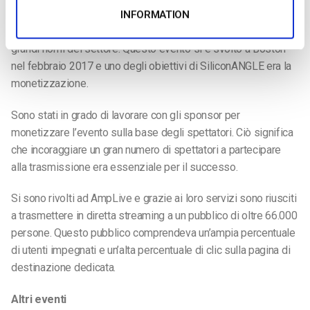
evento noto come Spark Summit East, che si concentra sulla
INFORMATION
scienza dei dati e sull’ingegneria e include alcuni dei più
grandi nomi del settore. Questo evento si è svolto a Boston
nel febbraio 2017 e uno degli obiettivi di SiliconANGLE era la
monetizzazione.
Sono stati in grado di lavorare con gli sponsor per
monetizzare l’evento sulla base degli spettatori. Ciò significa
che incoraggiare un gran numero di spettatori a partecipare
alla trasmissione era essenziale per il successo.
Si sono rivolti ad AmpLive e grazie ai loro servizi sono riusciti
a trasmettere in diretta streaming a un pubblico di oltre 66.000
persone. Questo pubblico comprendeva un’ampia percentuale
di utenti impegnati e un’alta percentuale di clic sulla pagina di
destinazione dedicata.
Altri eventi