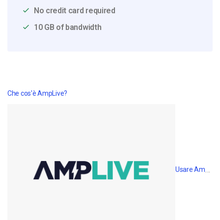
No credit card required
10 GB of bandwidth
Che cos'è AmpLive?
Usare AmpLive per aumentare il numero di spettatori dei live stream