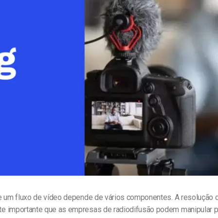
line
Análise de Vídeo
Monetização de Vídeo
a
Marketing em Vídeo
e um fluxo de vídeo depende de vários componentes. A resolução 
 importante que as empresas de radiodifusão podem manipular p