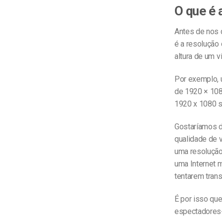
O que é 
Antes de nos 
é a resolução
altura de um v
Por exemplo, u
de 1920 × 1080
1920 x 1080 s
Gostaríamos d
qualidade de 
uma resolução
uma Internet 
tentarem trans
É por isso qu
espectadores-