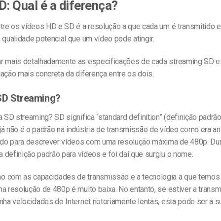
D: Qual é a diferença?
tre os vídeos HD e SD é a resolução a que cada um é transmitido e
 qualidade potencial que um vídeo pode atingir.
r mais detalhadamente as especificações de cada streaming SD e
ação mais concreta da diferença entre os dois.
SD Streaming?
ca SD streaming?
SD significa “standard definition” (definição padrã
á não é o padrão na indústria de transmissão de vídeo
como era an
zado para descrever vídeos com uma resolução máxima de 480p.
Du
 a definição padrão para vídeos e foi daí que surgiu o nome.
 com as capacidades de transmissão e a tecnologia a que temos
a resolução de 480p é muito baixa. No entanto, se estiver a transmi
nha velocidades de Internet notoriamente lentas, esta pode ser a s