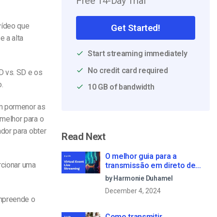
Free 14-Day Trial
vídeo que
Get Started!
 a alta
Start streaming immediately
No credit card required
D vs. SD e os
.
10 GB of bandwidth
em pormenor as
melhor para o
dor para obter
Read Next
O melhor guia para a
rcionar uma
transmissão em direto de
eventos virtuais em 2022
by Harmonie Duhamel
December 4, 2024
ompreende o
Como transmitir