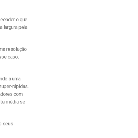
reender o que
 largura pela
uma resolução
sse caso,
onde a uma
super-rápidas,
tadores com
ntermédia se
os seus