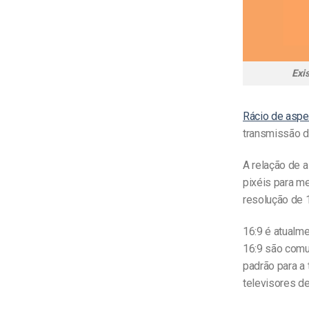
Exi
Rácio de aspe
transmissão d
A relação de a
pixéis para m
resolução de 
16:9 é atualme
16:9 são comu
padrão para a 
televisores de