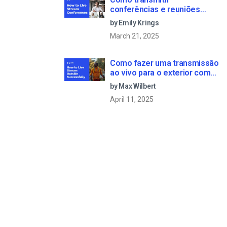
conferências e reuniões
virtuais em direto [2021
by Emily Krings
Update]
March 21, 2025
Como fazer uma transmissão
ao vivo para o exterior com
sucesso: Um guia passo-a-
by Max Wilbert
passo [2021 Update]
April 11, 2025