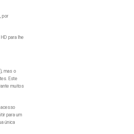
, por
 HD para lhe
o), mas o
tes.
Este
rante muitos
 acesso
tir para um
ua única