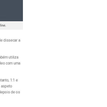
ine.
e dissecar a
mbém utiliza
vídeo com uma
tanto, 1:1 e
e aspeto
 depois de os