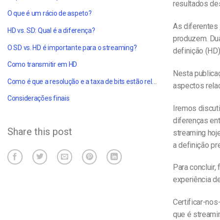
resultados de
O que é um rácio de aspeto?
As diferentes
HD vs. SD: Qual é a diferença?
produzem. Dua
O SD vs. HD é importante para o streaming?
definição (HD)
Como transmitir em HD
Nesta publica
Como é que a resolução e a taxa de bits estão relacionadas?
aspectos rela
Considerações finais
Iremos discut
diferenças en
Share this post
streaming hoj
a definição pr
Para concluir,
experiência de
Certificar-no
que é streami