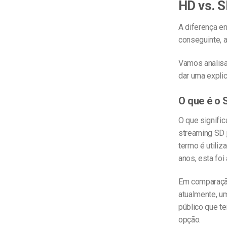
HD vs. S
A diferença en
conseguinte, a
Vamos analisa
dar uma explic
O que é o 
O que signifi
streaming SD j
termo é utili
anos, esta foi
Em comparação
atualmente, um
público que te
opção.