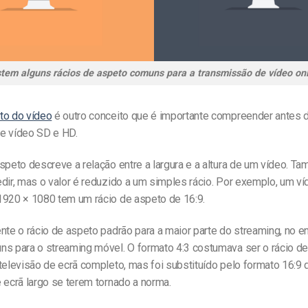
stem alguns rácios de aspeto comuns para a transmissão de vídeo onl
to do vídeo
é outro conceito que é importante compreender antes d
e vídeo SD e HD.
speto descreve a relação entre a largura e a altura de um vídeo. Ta
edir, mas o valor é reduzido a um simples rácio. Por exemplo, um 
1920 × 1080 tem um rácio de aspeto de 16:9.
nte o rácio de aspeto padrão para a maior parte do streaming, no en
ns para o streaming móvel. O formato 4:3 costumava ser o rácio d
televisão de ecrã completo, mas foi substituído pelo formato 16:9
 ecrã largo se terem tornado a norma.