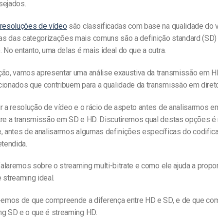
sejados.
resoluções de vídeo
são classificadas com base na qualidade do 
s das categorizações mais comuns são a definição standard (SD) e
. No entanto, uma delas é mais ideal do que a outra.
ção, vamos apresentar uma análise exaustiva da transmissão em H
cionados que contribuem para a qualidade da transmissão em direto
ir a resolução de vídeo e o rácio de aspeto antes de analisarmos 
tre a transmissão em SD e HD. Discutiremos qual destas opções é 
e, antes de analisarmos algumas definições específicas do codifica
etendida.
 falaremos sobre o streaming multi-bitrate e como ele ajuda a propo
 streaming ideal.
s-emos de que compreende a diferença entre HD e SD, e de que c
ng SD e o que é streaming HD.