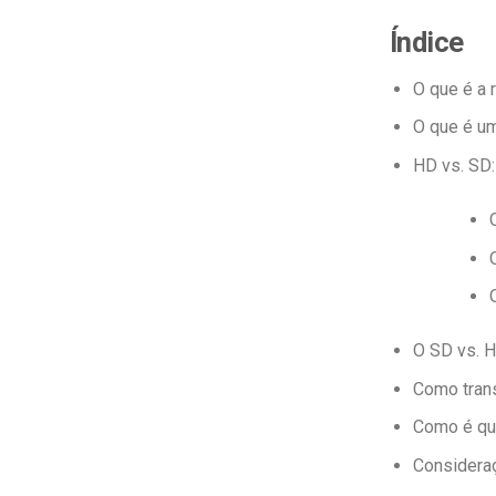
Índice
O que é a 
O que é um
HD vs. SD:
O SD vs. H
Como tran
Como é que
Consideraç