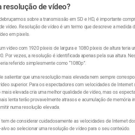
a resolução de vídeo?
debruçarmos sobre a transmissão em SD e HD, é importante comp
 de vídeo. Resolução de vídeo é um termo que descreve a medida da
ídeo em pixels.
m vídeo com 1920 píxeis de largura e 1080 píxeis de altura teria 
. Por vezes, a resolução é identificada apenas pela sua altura. Ne
eria referido simplesmente como “1080p”.
e salientar que uma resolução mais elevada nem sempre corresp
vídeo superior. Para os espectadores com velocidades de Internet 
 mais elevada cria uma melhor qualidade de vídeo, mas os espec
mais lenta terão provavelmente atrasos e acumulação de memória i
mitir numa resolução elevada.
e tem de considerar cuidadosamente as velocidades de Internet d
alvo ao selecionar uma resolução de vídeo para o seu conteúdo.