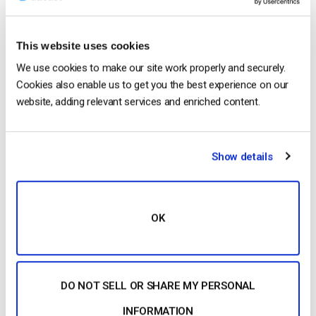
Para além do plano Enterprise, também pode optar por um
pacote completamente personalizado. Note-se, no entanto,
This website uses cookies
que esta opção irá custar-lhe mais do que o plano Enterprise,
We use cookies to make our site work properly and securely.
que já está fora do intervalo de preços da maioria das
Cookies also enable us to get you the best experience on our
pequenas e médias empresas.
website, adding relevant services and enriched content.
Vimeo Live: Uma alternativa ao Livestream?
Em seguida, vamos analisar o
fornecedor de streaming de
Show details
vídeo Vimeo Live
. Incluiremos este serviço na secção
Livestream, uma vez que o Vimeo comprou o Livestream e
lançou simultaneamente este serviço em 2017.
OK
Eventualmente, o Livestream tornar-se-á parte do Vimeo.
DO NOT SELL OR SHARE MY PERSONAL
INFORMATION
No que diz