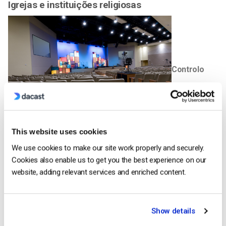
Igrejas e instituições religiosas
Controlo
total do conteúdo
This website uses cookies
We use cookies to make our site work properly and securely.
Muitas igrejas têm utilizado plataformas de vídeo de
Cookies also enable us to get you the best experience on our
consumo como o
YouTube e o Facebook
para distribuir os
website, adding relevant services and enriched content.
seus conteúdos. No entanto, esta abordagem tem sérios
limites. Por exemplo, os conteúdos carregados para estes
serviços são frequentemente bloqueados nos locais de
Show details
trabalho e noutros contextos institucionais. Além disso, as