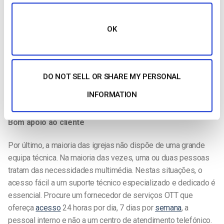
funcionalidades avançadas não estão disponíveis.
Sem anúncios
OK
Outra razão para utilizar um OVP profissional é garantir que a
publicidade não polui o seu conteúdo. As instituições
religiosas podem ter objecções morais a alguma publicidade
DO NOT SELL OR SHARE MY PERSONAL
e utilizar um serviço que lhe dê controlo total sobre isso é a
INFORMATION
melhor forma de evitar embaraços.
Bom apoio ao cliente
Por último, a maioria das igrejas não dispõe de uma grande
equipa técnica. Na maioria das vezes, uma ou duas pessoas
tratam das necessidades multimédia. Nestas situações, o
acesso fácil a um suporte técnico especializado e dedicado é
essencial. Procure um fornecedor de serviços OTT que
ofereça
acesso
24 horas por dia, 7 dias por
semana
, a
pessoal interno e não a um centro de atendimento telefónico.